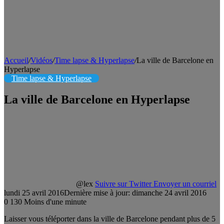
Accueil
/
Vidéos
/
Time lapse & Hyperlapse
/
La ville de Barcelone en
Hyperlapse
Time lapse & Hyperlapse
La ville de Barcelone en Hyperlapse
@lex
Suivre sur Twitter
Envoyer un courriel
lundi 25 avril 2016
Dernière mise à jour: dimanche 24 avril 2016
0
130
Moins d'une minute
Laisser vous téléporter dans la ville de Barcelone pendant plus de 5