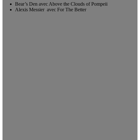
Bear’s Den avec Above the Clouds of Pompeii
Alexis Messier avec For The Better