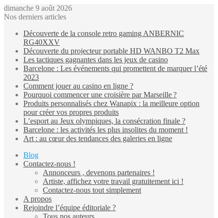
dimanche 9 août 2026
Nos derniers articles
Découverte de la console retro gaming ANBERNIC
RG40XXV
Découverte du projecteur portable HD WANBO T2 Max
Les tactiques gagnantes dans les jeux de casino
Barcelone : Les événements qui promettent de marquer l’été
2023
Comment jouer au casino en ligne ?
Pourquoi commencer une croisière par Marseille ?
Produits personnalisés chez Wanapix : la meilleure option
pour créer vos propres produits
L’esport au Jeux olympiques, la consécration finale ?
Barcelone : les activités les plus insolites du moment !
Art : au cœur des tendances des galeries en ligne
Blog
Contactez-nous !
Annonceurs , devenons partenaires !
Artiste, affichez votre travail gratuitement ici !
Contactez-nous tout simplement
A propos
Rejoindre l’équipe éditoriale ?
Tous nos auteurs