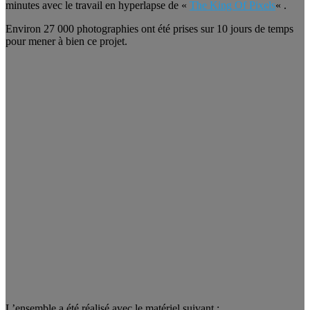
minutes avec le travail en hyperlapse de «
The King Of Pixels
« .
Environ 27 000 photographies ont été prises sur 10 jours de temps
pour mener à bien ce projet.
L’ensemble a été réalisé avec le matériel suivant :