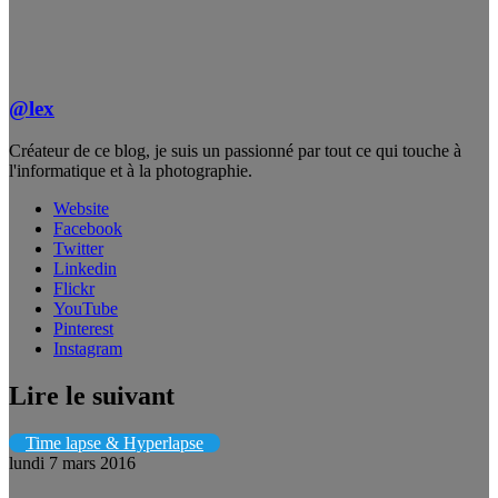
@lex
Créateur de ce blog, je suis un passionné par tout ce qui touche à
l'informatique et à la photographie.
Website
Facebook
Twitter
Linkedin
Flickr
YouTube
Pinterest
Instagram
Lire le suivant
Time lapse & Hyperlapse
lundi 7 mars 2016