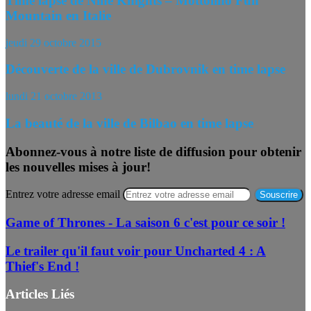
Time lapse de Nine Knights – Mottolino Fun
Mountain en Italie
jeudi 29 octobre 2015
Découverte de la ville de Dubrovnik en time lapse
lundi 21 octobre 2013
La beauté de la ville de Bilbao en time lapse
Abonnez-vous à notre liste de diffusion pour obtenir
les nouvelles mises à jour!
Entrez votre adresse email
Game of Thrones - La saison 6 c'est pour ce soir !
Le trailer qu'il faut voir pour Uncharted 4 : A
Thief's End !
Articles Liés