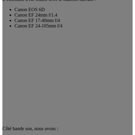
Canon EOS 6D
Canon EF 24mm f/1.4
Canon EF 17-40mm f/4
Canon EF 24-105mm f/4
Côté bande son, nous avons :