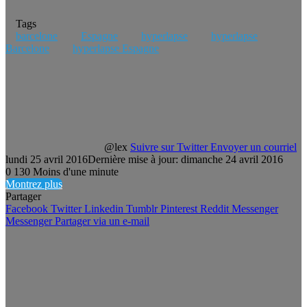
Tags
barcelone
Espagne
hyperlapse
hyperlapse
Barcelone
hyperlapse Espagne
@lex
Suivre sur Twitter
Envoyer un courriel
lundi 25 avril 2016
Dernière mise à jour: dimanche 24 avril 2016
0
130
Moins d'une minute
Montrez plus
Partager
Facebook
Twitter
Linkedin
Tumblr
Pinterest
Reddit
Messenger
Messenger
Partager via un e-mail