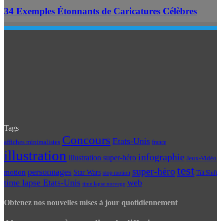
34 Exemples Étonnants de Caricatures Célèbres
Tags
Concours
Etats-Unis
affiches minimalistes
france
illustration
infographie
illustration super-héro
Jeux-Vidéo
test
super-héro
personnages
motion
Star Wars
Tilt Shift
stop motion
time lapse Etats-Unis
web
time lapse norvege
Obtenez nos nouvelles mises à jour quotidiennement