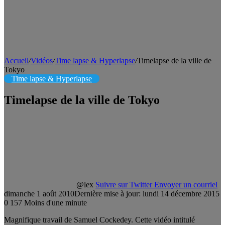
Accueil
/
Vidéos
/
Time lapse & Hyperlapse
/
Timelapse de la ville de
Tokyo
Time lapse & Hyperlapse
Timelapse de la ville de Tokyo
@lex
Suivre sur Twitter
Envoyer un courriel
dimanche 1 août 2010
Dernière mise à jour: lundi 14 décembre 2015
0
157
Moins d'une minute
Magnifique travail de Samuel Cockedey. Cette vidéo intitulé