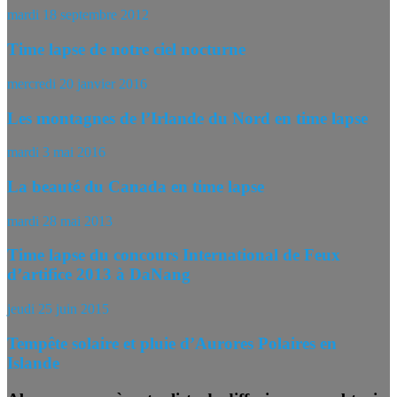
mardi 18 septembre 2012
Time lapse de notre ciel nocturne
mercredi 20 janvier 2016
Les montagnes de l’Irlande du Nord en time lapse
mardi 3 mai 2016
La beauté du Canada en time lapse
mardi 28 mai 2013
Time lapse du concours International de Feux
d’artifice 2013 à DaNang
jeudi 25 juin 2015
Tempête solaire et pluie d’Aurores Polaires en
Islande