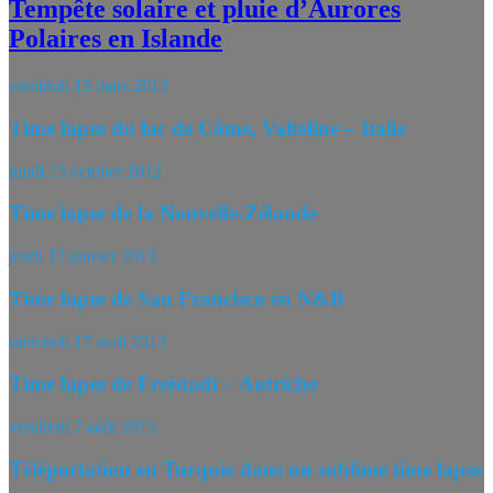
Tempête solaire et pluie d’Aurores
Polaires en Islande
vendredi 15 mars 2013
Time lapse du lac de Côme, Valteline – Italie
lundi 15 octobre 2012
Time lapse de la Nouvelle-Zélande
jeudi 17 janvier 2013
Time lapse de San Francisco en N&B
mercredi 17 avril 2013
Time lapse de Freistadt – Autriche
vendredi 7 août 2015
Téléportation en Turquie dans un sublime time lapse