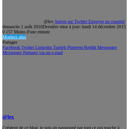
@lex
Suivre sur Twitter
Envoyer un courriel
dimanche 1 août 2010
Dernière mise à jour: lundi 14 décembre 2015
0
157
Moins d'une minute
Montrez plus
Partager
Facebook
Twitter
Linkedin
Tumblr
Pinterest
Reddit
Messenger
Messenger
Partager via un e-mail
@lex
Créateur de ce blog, je suis un passionné par tout ce qui touche à