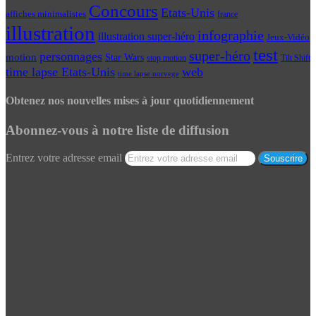
Concours
Etats-Unis
affiches minimalistes
france
illustration
infographie
illustration super-héro
Jeux-Vidéo
test
super-héro
personnages
motion
Star Wars
Tilt Shift
stop motion
time lapse Etats-Unis
web
time lapse norvege
Obtenez nos nouvelles mises à jour quotidiennement
Abonnez-vous à notre liste de diffusion
Entrez votre adresse email