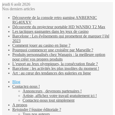
jeudi 6 août 2026
Nos derniers articles
Découverte de la console retro gaming ANBERNIC
RG40XXV
Découverte du projecteur portable HD WANBO T2 Max
Les tactiques gagnantes dans les jeux de casino
Barcelone : Les événements qui promettent de marquer l’été
2023
Comment jouer au casino en ligne ?
Pourquoi commencer une croisière par Marseille ?
Produits personnalisés chez Wanapix : la meilleure option
pour créer vos propres produits
L’esport au Jeux olympiques, la consécration finale ?
Barcelone : les activités les plus insolites du moment !
Art : au cœur des tendances des galeries en ligne
Blog
Contactez-nous !
Annonceurs , devenons partenaires !
Artiste, affichez votre travail gratuitement ici !
Contactez-nous tout simplement
A propos
Rejoindre l’équipe éditoriale ?
Tous nos auteurs