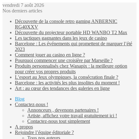
vendredi 7 août 2026
Nos derniers articles
Découverte de la console retro gaming ANBERNIC
RG40XXV
Découverte du projecteur portable HD WANBO T2 Max
Les tactiques gagnantes dans les jeux de casino
Barcelone : Les événements qui promettent de marquer l’été
2023
Comment jouer au casino en ligne ?
Pourquoi commencer une croisière par Marseille ?
Produits personnalisés chez Wanapix : la meilleure option
pour créer vos propres produits
L’esport au Jeux olympiques, la consécration finale ?
Barcelone : les activités les plus insolites du moment !
Art : au cœur des tendances des galeries en ligne
Blog
Contactez-nous !
Annonceurs , devenons partenaires !
Artiste, affichez votre travail gratuitement ici !
Contactez-nous tout simplement
A propos
Rejoindre l’équipe éditoriale ?
Tous nos auteurs