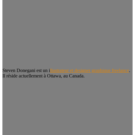
Steven Donegani est un i
llustrateur et designer graphique freelance
.
Il réside actuellement à Ottawa, au Canada.