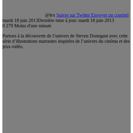
@lex
Suivre sur Twitter
Envoyer un courriel
mardi 18 juin 2013
Dernière mise à jour: mardi 18 juin 2013
0
279
Moins d'une minute
Partons à la découverte de l’univers de Steven Donegani avec cette
série d’illustrations marrantes inspirées de l’univers du cinéma et des
jeux-vidéo.