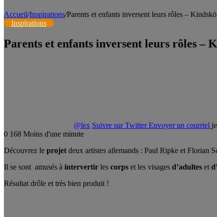
Accueil
/
Inspirations
/
Parents et enfants inversent leurs rôles – Kindsk
Inspirations
Parents et enfants inversent leurs rôles – 
@lex
Suivre sur Twitter
Envoyer un courriel
j
0
168
Moins d'une minute
Découvrez le
projet
deux artistes allemands : Paul Ripke et Florian S
Il se sont amusés à
intervertir
les
corps
et les visages
d’adultes
et
d
Résultat drôle et très bien produit !