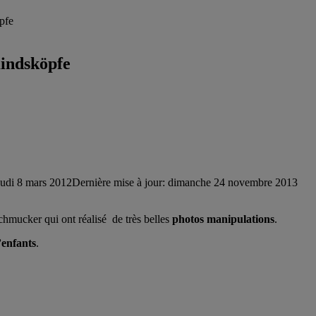
öpfe
Kindsköpfe
eudi 8 mars 2012
Dernière mise à jour: dimanche 24 novembre 2013
chmucker qui ont réalisé de très belles
photos
manipulations
.
’enfants
.