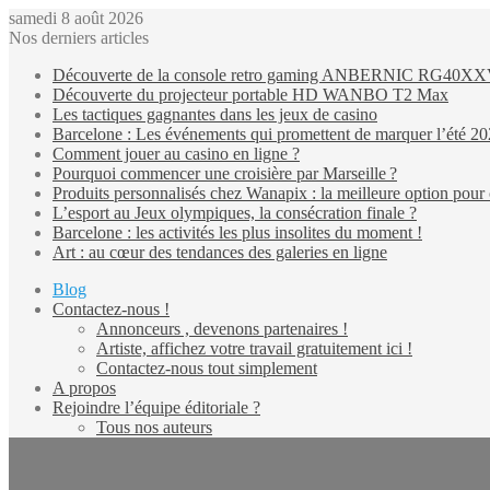
samedi 8 août 2026
Nos derniers articles
Découverte de la console retro gaming ANBERNIC RG40X
Découverte du projecteur portable HD WANBO T2 Max
Les tactiques gagnantes dans les jeux de casino
Barcelone : Les événements qui promettent de marquer l’été 2
Comment jouer au casino en ligne ?
Pourquoi commencer une croisière par Marseille ?
Produits personnalisés chez Wanapix : la meilleure option pour 
L’esport au Jeux olympiques, la consécration finale ?
Barcelone : les activités les plus insolites du moment !
Art : au cœur des tendances des galeries en ligne
Blog
Contactez-nous !
Annonceurs , devenons partenaires !
Artiste, affichez votre travail gratuitement ici !
Contactez-nous tout simplement
A propos
Rejoindre l’équipe éditoriale ?
Tous nos auteurs