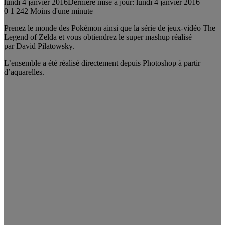
lundi 4 janvier 2016
Dernière mise à jour: lundi 4 janvier 2016
0
1 242
Moins d'une minute
Prenez le monde des Pokémon ainsi que la série de jeux-vidéo The
Legend of Zelda et vous obtiendrez le super mashup réalisé
par David Pilatowsky.
L’ensemble a été réalisé directement depuis Photoshop à partir
d’aquarelles.