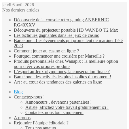
jeudi 6 août 2026
Nos derniers articles
Découverte de la console retro gaming ANBERNIC
RG40XXV
Découverte du projecteur portable HD WANBO T2 Max
Les tactiques gagnantes dans les jeux de casino
Barcelone : Les événements qui promettent de marquer l’été
2023
Comment jouer au casino en ligne ?
Pourquoi commencer une croisière par Marseille ?
Produits personnalisés chez Wanapix : la meilleure option
pour créer vos propres produits
L’esport au Jeux olympiques, la consécration finale ?
Barcelone : les activités les plus insolites du moment !
Art : au cœur des tendances des galeries en ligne
Blog
Contactez-nous !
Annonceurs , devenons partenaires !
Artiste, affichez votre travail gratuitement ici !
Contactez-nous tout simplement
A propos
Rejoindre l’équipe éditoriale ?
Tous nos auteurs