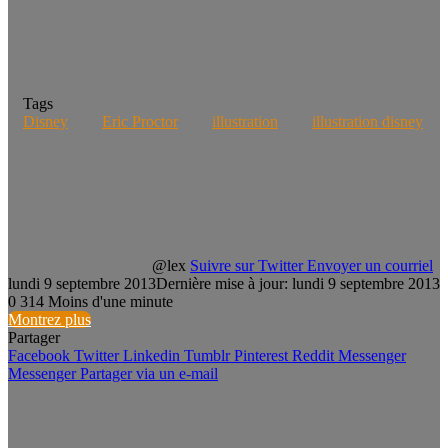
Tags
Disney
Eric Proctor
illustration
illustration disney
@lex
Suivre sur Twitter
Envoyer un courriel
lundi 9 septembre 2013
Dernière mise à jour: lundi 9 septembre 2013
0
314
Moins d'une minute
Montrez plus
Partager
Facebook
Twitter
Linkedin
Tumblr
Pinterest
Reddit
Messenger
Messenger
Partager via un e-mail