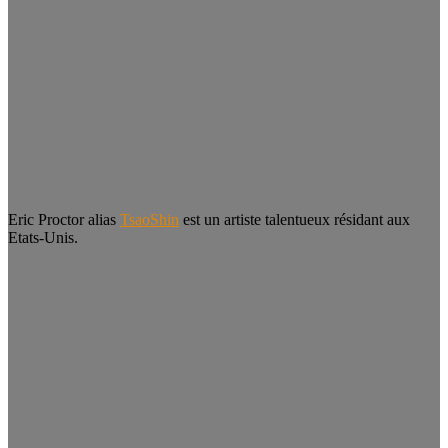
Eric Proctor alias
TsaoShin
est un artiste talentueux résidant aux
Etats-Unis.