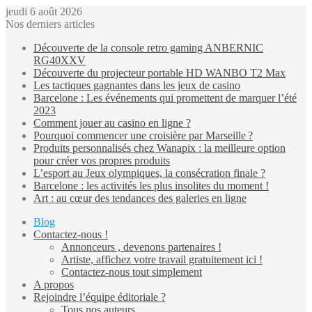
jeudi 6 août 2026
Nos derniers articles
Découverte de la console retro gaming ANBERNIC
RG40XXV
Découverte du projecteur portable HD WANBO T2 Max
Les tactiques gagnantes dans les jeux de casino
Barcelone : Les événements qui promettent de marquer l’été
2023
Comment jouer au casino en ligne ?
Pourquoi commencer une croisière par Marseille ?
Produits personnalisés chez Wanapix : la meilleure option
pour créer vos propres produits
L’esport au Jeux olympiques, la consécration finale ?
Barcelone : les activités les plus insolites du moment !
Art : au cœur des tendances des galeries en ligne
Blog
Contactez-nous !
Annonceurs , devenons partenaires !
Artiste, affichez votre travail gratuitement ici !
Contactez-nous tout simplement
A propos
Rejoindre l’équipe éditoriale ?
Tous nos auteurs