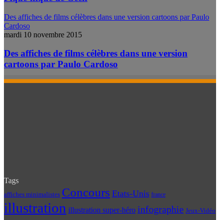
Des affiches de films célèbres dans une version cartoons par Paulo
Cardoso
mardi 10 novembre 2015
Des affiches de films célèbres dans une version
cartoons par Paulo Cardoso
Tags
Concours
Etats-Unis
affiches minimalistes
france
illustration
infographie
illustration super-héro
Jeux-Vidéo