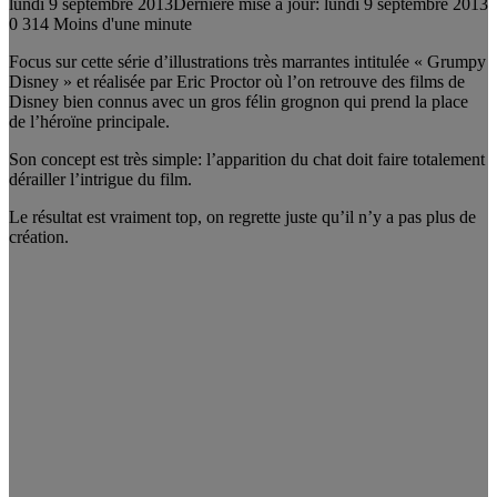
lundi 9 septembre 2013
Dernière mise à jour: lundi 9 septembre 2013
0
314
Moins d'une minute
Focus sur cette série d’illustrations très marrantes intitulée « Grumpy
Disney » et réalisée par Eric Proctor où l’on retrouve des films de
Disney bien connus avec un gros félin grognon qui prend la place
de l’héroïne principale.
Son concept est très simple: l’apparition du chat doit faire totalement
dérailler l’intrigue du film.
Le résultat est vraiment top, on regrette juste qu’il n’y a pas plus de
création.