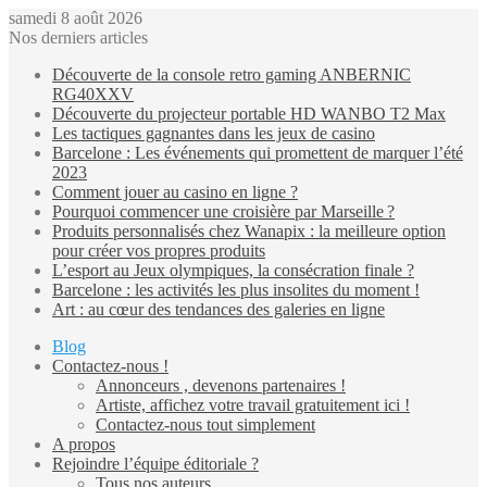
samedi 8 août 2026
Nos derniers articles
Découverte de la console retro gaming ANBERNIC
RG40XXV
Découverte du projecteur portable HD WANBO T2 Max
Les tactiques gagnantes dans les jeux de casino
Barcelone : Les événements qui promettent de marquer l’été
2023
Comment jouer au casino en ligne ?
Pourquoi commencer une croisière par Marseille ?
Produits personnalisés chez Wanapix : la meilleure option
pour créer vos propres produits
L’esport au Jeux olympiques, la consécration finale ?
Barcelone : les activités les plus insolites du moment !
Art : au cœur des tendances des galeries en ligne
Blog
Contactez-nous !
Annonceurs , devenons partenaires !
Artiste, affichez votre travail gratuitement ici !
Contactez-nous tout simplement
A propos
Rejoindre l’équipe éditoriale ?
Tous nos auteurs