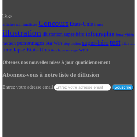
Tags
Concours
Etats-Unis
affiches minimalistes
france
illustration
infographie
illustration super-héro
Jeux-Vidéo
test
super-héro
personnages
motion
Star Wars
Tilt Shift
stop motion
time lapse Etats-Unis
web
time lapse norvege
Obtenez nos nouvelles mises à jour quotidiennement
Abonnez-vous à notre liste de diffusion
Entrez votre adresse email