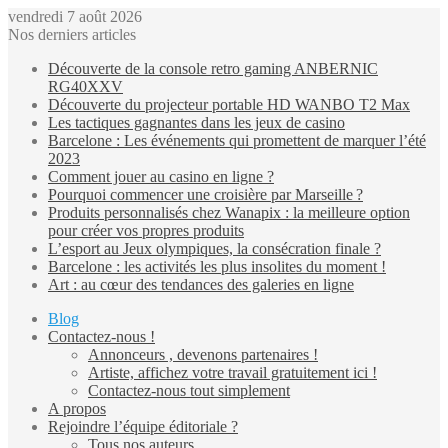
vendredi 7 août 2026
Nos derniers articles
Découverte de la console retro gaming ANBERNIC
RG40XXV
Découverte du projecteur portable HD WANBO T2 Max
Les tactiques gagnantes dans les jeux de casino
Barcelone : Les événements qui promettent de marquer l’été
2023
Comment jouer au casino en ligne ?
Pourquoi commencer une croisière par Marseille ?
Produits personnalisés chez Wanapix : la meilleure option
pour créer vos propres produits
L’esport au Jeux olympiques, la consécration finale ?
Barcelone : les activités les plus insolites du moment !
Art : au cœur des tendances des galeries en ligne
Blog
Contactez-nous !
Annonceurs , devenons partenaires !
Artiste, affichez votre travail gratuitement ici !
Contactez-nous tout simplement
A propos
Rejoindre l’équipe éditoriale ?
Tous nos auteurs