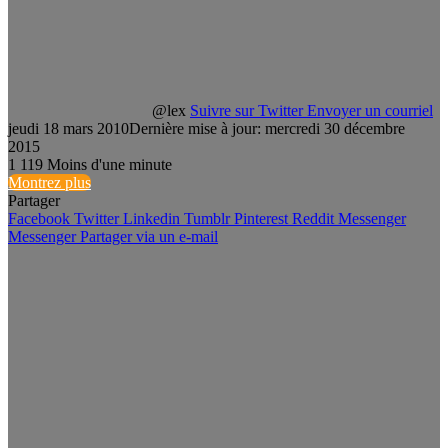
@lex
Suivre sur Twitter
Envoyer un courriel
jeudi 18 mars 2010
Dernière mise à jour: mercredi 30 décembre
2015
1
119
Moins d'une minute
Montrez plus
Partager
Facebook
Twitter
Linkedin
Tumblr
Pinterest
Reddit
Messenger
Messenger
Partager via un e-mail