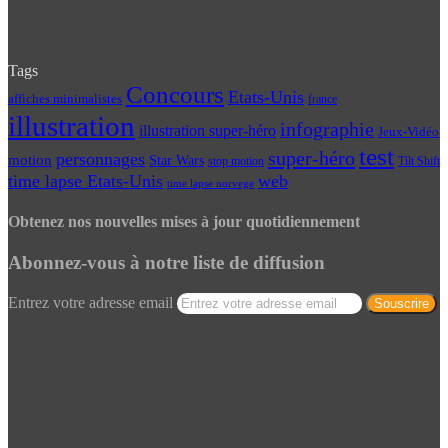
Tags
Concours
Etats-Unis
affiches minimalistes
france
illustration
infographie
illustration super-héro
Jeux-Vidéo
test
super-héro
personnages
motion
Star Wars
Tilt Shift
stop motion
time lapse Etats-Unis
web
time lapse norvege
Obtenez nos nouvelles mises à jour quotidiennement
Abonnez-vous à notre liste de diffusion
Entrez votre adresse email