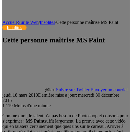
Accueil
/
Sur le Web
/
Insolites
/
Cette personne maîtrise MS Paint
Insolites
Cette personne maîtrise MS Paint
@lex
Suivre sur Twitter
Envoyer un courriel
jeudi 18 mars 2010
Dernière mise à jour: mercredi 30 décembre
2015
1
119
Moins d'une minute
Comme quoi, le talent n’a pas besoin de Photoshop et consorts pour
s’exprimer :
MS Paint
suffit largement. La preuve avec cette vidéo
qui en laissera certainement quelques uns sur le carreau. Arriver à
sortir un résultat aussi précis en utilisant un outil si imprécis, c’est