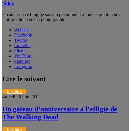
@lex
Créateur de ce blog, je suis un passionné par tout ce qui touche à
l'informatique et à la photographie.
Website
Facebook
Twitter
Linkedin
Flickr
YouTube
Pinterest
Instagram
Lire le suivant
Insolites
samedi 30 juin 2012
Un gâteau d’anniversaire à l’effigie de
The Walking Dead
Insolites