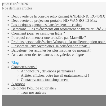
jeudi 6 août 2026
Nos derniers articles
Découverte de la console retro gaming ANBERNIC RG40X
Découverte du projecteur portable HD WANBO T2 Max
Les tactiques gagnantes dans les jeux de casino
Barcelone : Les événements qui promettent de marquer l’été 2
Comment jouer au casino en ligne ?
Pourquoi commencer une croisière par Marseille ?
Produits personnalisés chez Wanapix : la meilleure option pour 
L’esport au Jeux olympiques, la consécration finale ?
Barcelone : les activités les plus insolites du moment !
Art : au cœur des tendances des galeries en ligne
Blog
Contactez-nous !
Annonceurs , devenons partenaires !
Artiste, affichez votre travail gratuitement ici !
Contactez-nous tout simplement
A propos
Rejoindre l’équipe éditoriale ?
Tous nos auteurs