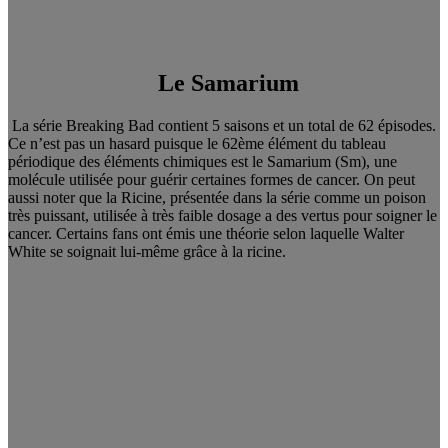
Le Samarium
La série Breaking Bad contient 5 saisons et un total de 62 épisodes.
Ce n’est pas un hasard puisque le 62ème élément du tableau
périodique des éléments chimiques est le Samarium (Sm), une
molécule utilisée pour guérir certaines formes de cancer. On peut
aussi noter que la Ricine, présentée dans la série comme un poison
très puissant, utilisée à très faible dosage a des vertus pour soigner le
cancer. Certains fans ont émis une théorie selon laquelle Walter
White se soignait lui-même grâce à la ricine.