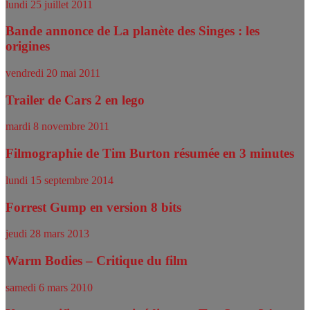
lundi 25 juillet 2011
Bande annonce de La planète des Singes : les
origines
vendredi 20 mai 2011
Trailer de Cars 2 en lego
mardi 8 novembre 2011
Filmographie de Tim Burton résumée en 3 minutes
lundi 15 septembre 2014
Forrest Gump en version 8 bits
jeudi 28 mars 2013
Warm Bodies – Critique du film
samedi 6 mars 2010