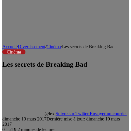
Accueil
/
Divertissement
/
Cinéma
/
Les secrets de Breaking Bad
Cinéma
Les secrets de Breaking Bad
@lex
Suivre sur Twitter
Envoyer un courriel
dimanche 19 mars 2017
Dernière mise à jour: dimanche 19 mars
2017
0
1 219
2 minutes de lecture