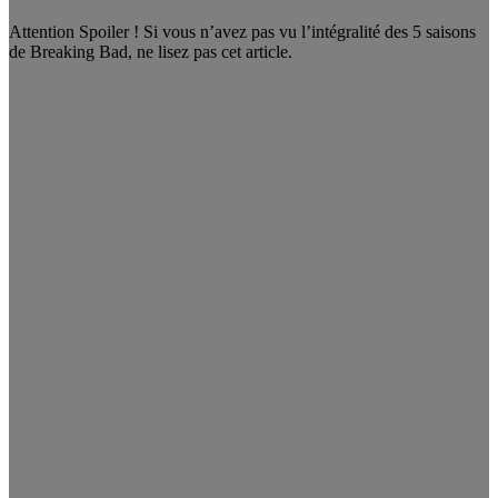
Attention Spoiler ! Si vous n’avez pas vu l’intégralité des 5 saisons
de Breaking Bad, ne lisez pas cet article.