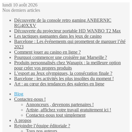
lundi 10 août 2026
Nos derniers articles
Découverte de la console retro gaming ANBERNIC
RG40XXV
Découverte du projecteur portable HD WANBO T2 Max
Les tactiques gagnantes dans les jeux de casino
Barcelone : Les événements qui promettent de marquer l’été
2023
Comment jouer au casino en ligne ?
Pourquoi commencer une croisière par Marseille ?
Produits personnalisés chez Wanapix : la meilleure option
pour créer vos propres produits
L’esport au Jeux olympiques, la consécration finale ?
Barcelone : les activités les plus insolites du moment !
Art : au cœur des tendances des galeries en ligne
Blog
Contactez-nous !
Annonceurs , devenons partenaires !
Artiste, affichez votre travail gratuitement ici !
Contactez-nous tout simplement
A propos
Rejoindre l’équipe éditoriale ?
Tous nos auteurs