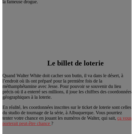
la fameuse drogue.
Le billet de loterie
Quand Walter White doit cacher son butin, il va dans le désert, à
l’endroit où ils ont préparé pour la première fois de la
méthamphétamine avec Jesse. Pour pouvoir se souvenir du lieu
précis où il a enterré ses millions, il joue les chiffres des coordonnées
géographiques à la loterie.
En réalité, les coordonnées inscrites sur le ticket de loterie sont celles
du studio de tournage de la série, à Albuquerque. Vous pourriez
tenter votre chance en jouant les numéros de Walter, qui sait,
ça vous
porterait peut-être chance
?