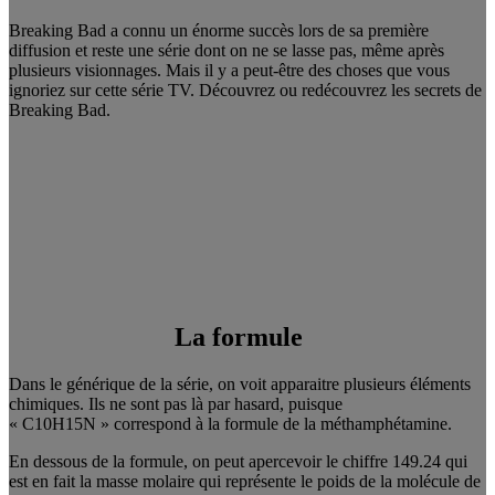
Breaking Bad a connu un énorme succès lors de sa première
diffusion et reste une série dont on ne se lasse pas, même après
plusieurs visionnages. Mais il y a peut-être des choses que vous
ignoriez sur cette série TV. Découvrez ou redécouvrez les secrets de
Breaking Bad.
La formule
Dans le générique de la série, on voit apparaitre plusieurs éléments
chimiques. Ils ne sont pas là par hasard, puisque
« C10H15N » correspond à la formule de la méthamphétamine.
En dessous de la formule, on peut apercevoir le chiffre 149.24 qui
est en fait la masse molaire qui représente le poids de la molécule de