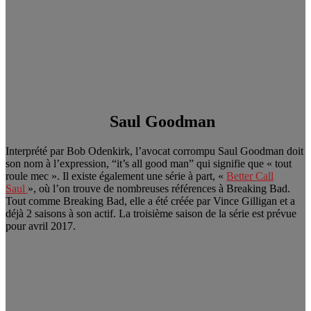
Saul Goodman
Interprété par Bob Odenkirk, l’avocat corrompu Saul Goodman doit
son nom à l’expression, “it’s all good man” qui signifie que « tout
roule mec ». Il existe également une série à part, «
Better Call
Saul
», où l’on trouve de nombreuses références à Breaking Bad.
Tout comme Breaking Bad, elle a été créée par Vince Gilligan et a
déjà 2 saisons à son actif. La troisième saison de la série est prévue
pour avril 2017.