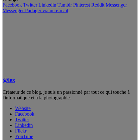
Facebook
Twitter
Linkedin
Tumblr
Pinterest
Reddit
Messenger
Messenger
Partager via un e-mail
@lex
Créateur de ce blog, je suis un passionné par tout ce qui touche à
l'informatique et à la photographie.
Website
Facebook
Twitter
Linkedin
Flickr
YouTube