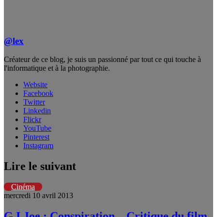
@lex
Créateur de ce blog, je suis un passionné par tout ce qui touche à
l'informatique et à la photographie.
Website
Facebook
Twitter
Linkedin
Flickr
YouTube
Pinterest
Instagram
Lire le suivant
Cinéma
mercredi 10 avril 2013
G.I.Joe : Conspiration – Critique du film