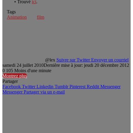
• Trouvé
ici
.
Tags
Animation
film
@lex
Suivre sur Twitter
Envoyer un courriel
samedi 24 juillet 2010
Dernière mise à jour: jeudi 20 décembre 2012
0
105
Moins d'une minute
Montrez plus
Partager
Facebook
Twitter
Linkedin
Tumblr
Pinterest
Reddit
Messenger
Messenger
Partager via un e-mail