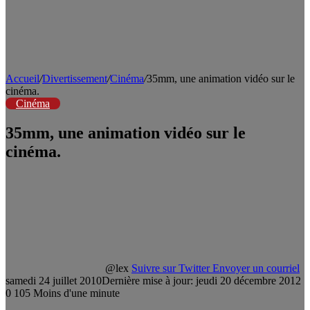
Accueil
/
Divertissement
/
Cinéma
/
35mm, une animation vidéo sur le
cinéma.
Cinéma
35mm, une animation vidéo sur le
cinéma.
@lex
Suivre sur Twitter
Envoyer un courriel
samedi 24 juillet 2010
Dernière mise à jour: jeudi 20 décembre 2012
0
105
Moins d'une minute