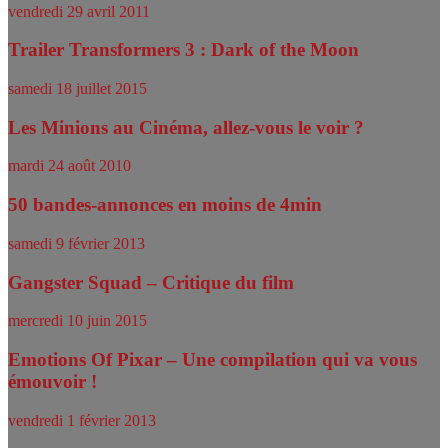
vendredi 29 avril 2011
Trailer Transformers 3 : Dark of the Moon
samedi 18 juillet 2015
Les Minions au Cinéma, allez-vous le voir ?
mardi 24 août 2010
50 bandes-annonces en moins de 4min
samedi 9 février 2013
Gangster Squad – Critique du film
mercredi 10 juin 2015
Emotions Of Pixar – Une compilation qui va vous
émouvoir !
vendredi 1 février 2013