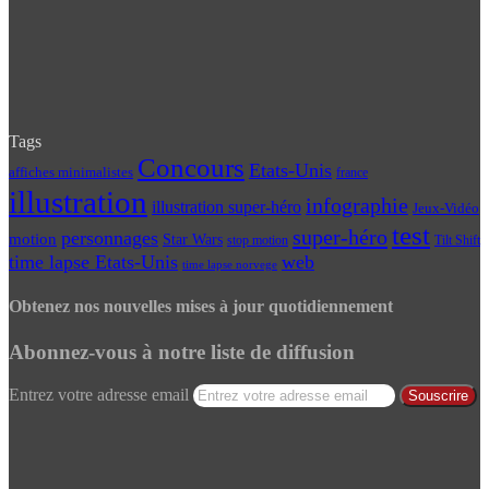
Tags
Concours
Etats-Unis
affiches minimalistes
france
illustration
infographie
illustration super-héro
Jeux-Vidéo
test
super-héro
personnages
motion
Star Wars
Tilt Shift
stop motion
time lapse Etats-Unis
web
time lapse norvege
Obtenez nos nouvelles mises à jour quotidiennement
Abonnez-vous à notre liste de diffusion
Entrez votre adresse email