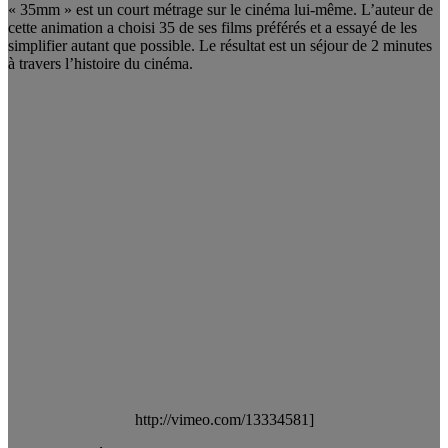
« 35mm » est un court métrage sur le cinéma lui-même. L’auteur de
cette animation a choisi 35 de ses films préférés et a essayé de les
simplifier autant que possible. Le résultat est un séjour de 2 minutes
à travers l’histoire du cinéma.
http://vimeo.com/13334581]