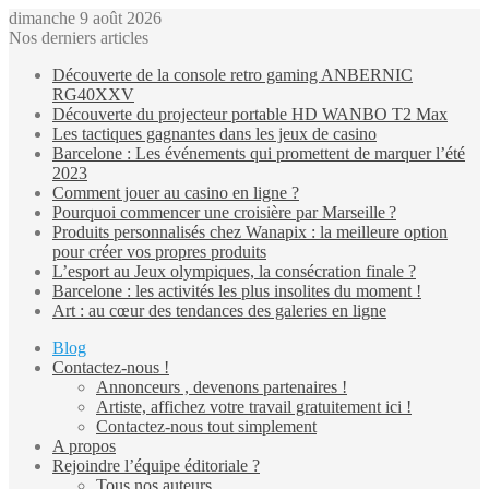
dimanche 9 août 2026
Nos derniers articles
Découverte de la console retro gaming ANBERNIC
RG40XXV
Découverte du projecteur portable HD WANBO T2 Max
Les tactiques gagnantes dans les jeux de casino
Barcelone : Les événements qui promettent de marquer l’été
2023
Comment jouer au casino en ligne ?
Pourquoi commencer une croisière par Marseille ?
Produits personnalisés chez Wanapix : la meilleure option
pour créer vos propres produits
L’esport au Jeux olympiques, la consécration finale ?
Barcelone : les activités les plus insolites du moment !
Art : au cœur des tendances des galeries en ligne
Blog
Contactez-nous !
Annonceurs , devenons partenaires !
Artiste, affichez votre travail gratuitement ici !
Contactez-nous tout simplement
A propos
Rejoindre l’équipe éditoriale ?
Tous nos auteurs