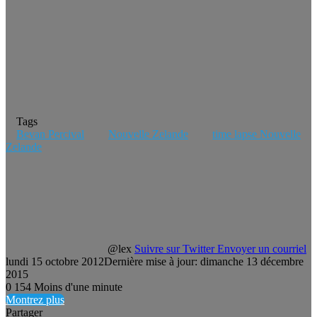
Tags
Bevan Percival
Nouvelle Zelande
time lapse Nouvelle
Zelande
@lex
Suivre sur Twitter
Envoyer un courriel
lundi 15 octobre 2012
Dernière mise à jour: dimanche 13 décembre
2015
0
154
Moins d'une minute
Montrez plus
Partager