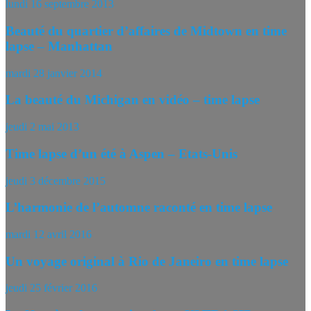
lundi 16 septembre 2013
Beauté du quartier d’affaires de Midtown en time
lapse – Manhattan
mardi 28 janvier 2014
La beauté du Michigan en vidéo – time lapse
jeudi 2 mai 2013
Time lapse d’un été à Aspen – Etats-Unis
jeudi 3 décembre 2015
L’harmonie de l’automne raconté en time lapse
mardi 12 avril 2016
Un voyage original à Rio de Janeiro en time lapse
jeudi 25 février 2016