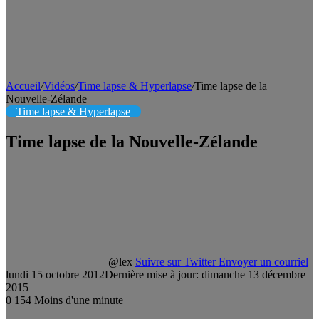
Accueil
/
Vidéos
/
Time lapse & Hyperlapse
/
Time lapse de la
Nouvelle-Zélande
Time lapse & Hyperlapse
Time lapse de la Nouvelle-Zélande
@lex
Suivre sur Twitter
Envoyer un courriel
lundi 15 octobre 2012
Dernière mise à jour: dimanche 13 décembre
2015
0
154
Moins d'une minute