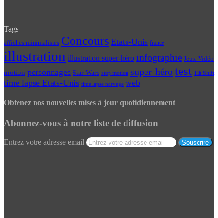
Tags
Concours
Etats-Unis
affiches minimalistes
france
illustration
infographie
illustration super-héro
Jeux-Vidéo
test
super-héro
personnages
motion
Star Wars
Tilt Shift
stop motion
time lapse Etats-Unis
web
time lapse norvege
Obtenez nos nouvelles mises à jour quotidiennement
Abonnez-vous à notre liste de diffusion
Entrez votre adresse email