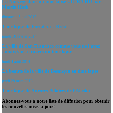
La Norvège dans un time lapse ULTRA HD par
Martin Heck
dimanche 5 mai 2013
Time lapse de Fortaleza – Brésil
mardi 18 février 2014
La ville de San Francisco comme vous ne l’avez
jamais vue à travers un time lapse
lundi 4 août 2014
La beauté de la ville de Besançon en time lapse
jeudi 28 mars 2013
Time lapse de Aurores Polaires de l’Alaska
Abonnez-vous à notre liste de diffusion pour obtenir
les nouvelles mises à jour!