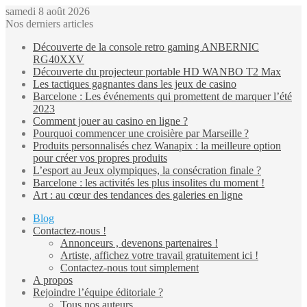
samedi 8 août 2026
Nos derniers articles
Découverte de la console retro gaming ANBERNIC
RG40XXV
Découverte du projecteur portable HD WANBO T2 Max
Les tactiques gagnantes dans les jeux de casino
Barcelone : Les événements qui promettent de marquer l’été
2023
Comment jouer au casino en ligne ?
Pourquoi commencer une croisière par Marseille ?
Produits personnalisés chez Wanapix : la meilleure option
pour créer vos propres produits
L’esport au Jeux olympiques, la consécration finale ?
Barcelone : les activités les plus insolites du moment !
Art : au cœur des tendances des galeries en ligne
Blog
Contactez-nous !
Annonceurs , devenons partenaires !
Artiste, affichez votre travail gratuitement ici !
Contactez-nous tout simplement
A propos
Rejoindre l’équipe éditoriale ?
Tous nos auteurs