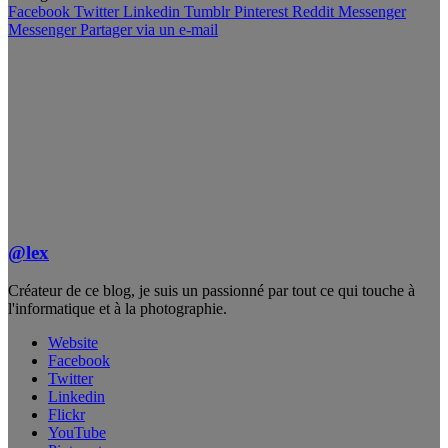
Facebook
Twitter
Linkedin
Tumblr
Pinterest
Reddit
Messenger
Messenger
Partager via un e-mail
@lex
Créateur de ce blog, je suis un passionné par tout ce qui touche à
l'informatique et à la photographie.
Website
Facebook
Twitter
Linkedin
Flickr
YouTube