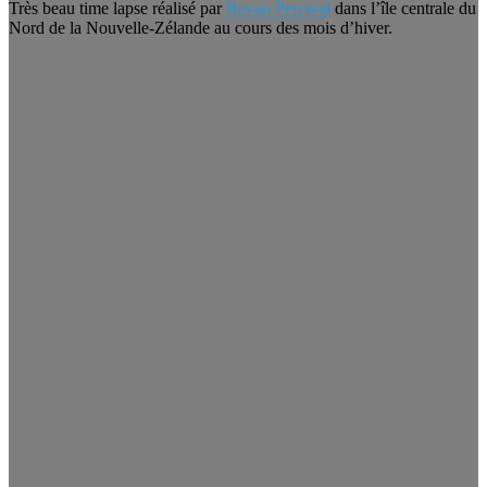
Très beau time lapse réalisé par
Bevan Percival
dans l’île centrale du
Nord de la Nouvelle-Zélande au cours des mois d’hiver.