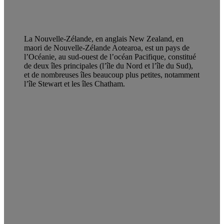
La Nouvelle-Zélande, en anglais New Zealand, en
maori de Nouvelle-Zélande Aotearoa, est un pays de
l’Océanie, au sud-ouest de l’océan Pacifique, constitué
de deux îles principales (l’île du Nord et l’île du Sud),
et de nombreuses îles beaucoup plus petites, notamment
l’île Stewart et les îles Chatham.