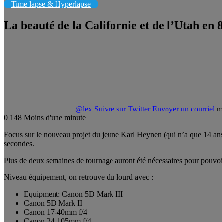
Time lapse & Hyperlapse
La beauté de la Californie et de l’Utah en 
@lex
Suivre sur Twitter
Envoyer un courriel
m
0
148
Moins d'une minute
Focus sur le nouveau projet du jeune Karl Heynen (qui n’a que 14 ans) e
secondes.
Plus de deux semaines de tournage auront été nécessaires pour pouvoir 
Niveau équipement, on retrouve du lourd avec :
Equipment: Canon 5D Mark III
Canon 5D Mark II
Canon 17-40mm f/4
Canon 24-105mm f/4