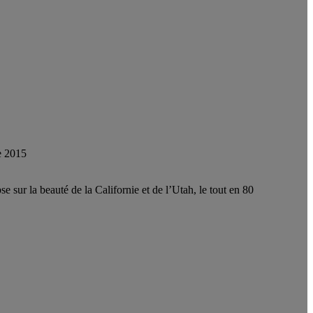
e 2015
 sur la beauté de la Californie et de l’Utah, le tout en 80