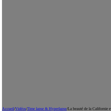
Accueil
/
Vidéos
/
Time lapse & Hyperlapse
/
La beauté de la Californie 