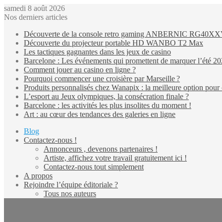
samedi 8 août 2026
Nos derniers articles
Découverte de la console retro gaming ANBERNIC RG40X
Découverte du projecteur portable HD WANBO T2 Max
Les tactiques gagnantes dans les jeux de casino
Barcelone : Les événements qui promettent de marquer l’été 2
Comment jouer au casino en ligne ?
Pourquoi commencer une croisière par Marseille ?
Produits personnalisés chez Wanapix : la meilleure option pour 
L’esport au Jeux olympiques, la consécration finale ?
Barcelone : les activités les plus insolites du moment !
Art : au cœur des tendances des galeries en ligne
Blog
Contactez-nous !
Annonceurs , devenons partenaires !
Artiste, affichez votre travail gratuitement ici !
Contactez-nous tout simplement
A propos
Rejoindre l’équipe éditoriale ?
Tous nos auteurs