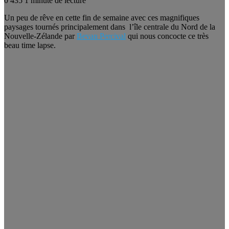
0
435
1 minute de lecture
Un peu de rêve en cette fin de semaine avec ces magnifiques
paysages tournés principalement dans l’île centrale du Nord de la
Nouvelle-Zélande par
Bevan Percival
qui nous concocte ce très
beau time lapse.