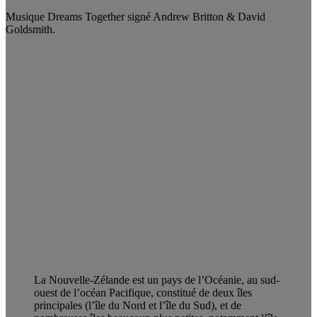
Musique Dreams Together signé Andrew Britton & David
Goldsmith.
La Nouvelle-Zélande est un pays de l’Océanie, au sud-
ouest de l’océan Pacifique, constitué de deux îles
principales (l’île du Nord et l’île du Sud), et de