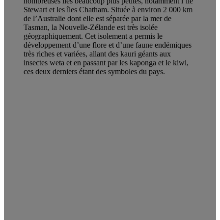
nombreuses îles beaucoup plus petites, notamment l’île
Stewart et les îles Chatham. Située à environ 2 000 km
de l’Australie dont elle est séparée par la mer de
Tasman, la Nouvelle-Zélande est très isolée
géographiquement. Cet isolement a permis le
développement d’une flore et d’une faune endémiques
très riches et variées, allant des kauri géants aux
insectes weta et en passant par les kaponga et le kiwi,
ces deux derniers étant des symboles du pays.