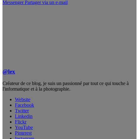
Messenger
Partager via un e-mail
@lex
Créateur de ce blog, je suis un passionné par tout ce qui touche à
l'informatique et à la photographie.
Website
Facebook
Twitter
Linkedin
Flickr
YouTube
Pinterest
Instagram