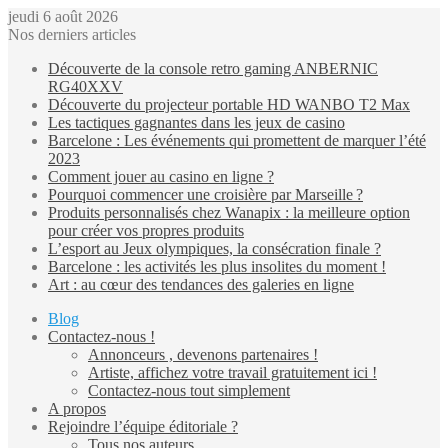
jeudi 6 août 2026
Nos derniers articles
Découverte de la console retro gaming ANBERNIC
RG40XXV
Découverte du projecteur portable HD WANBO T2 Max
Les tactiques gagnantes dans les jeux de casino
Barcelone : Les événements qui promettent de marquer l’été
2023
Comment jouer au casino en ligne ?
Pourquoi commencer une croisière par Marseille ?
Produits personnalisés chez Wanapix : la meilleure option
pour créer vos propres produits
L’esport au Jeux olympiques, la consécration finale ?
Barcelone : les activités les plus insolites du moment !
Art : au cœur des tendances des galeries en ligne
Blog
Contactez-nous !
Annonceurs , devenons partenaires !
Artiste, affichez votre travail gratuitement ici !
Contactez-nous tout simplement
A propos
Rejoindre l’équipe éditoriale ?
Tous nos auteurs