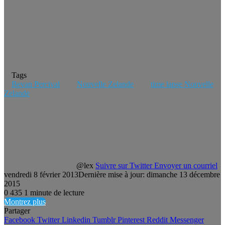
Tags
Bevan Percival
Nouvelle Zelande
time lapse Nouvelle
Zelande
@lex
Suivre sur Twitter
Envoyer un courriel
vendredi 8 février 2013
Dernière mise à jour: dimanche 13 décembre
2015
0
435
1 minute de lecture
Montrez plus
Partager
Facebook
Twitter
Linkedin
Tumblr
Pinterest
Reddit
Messenger