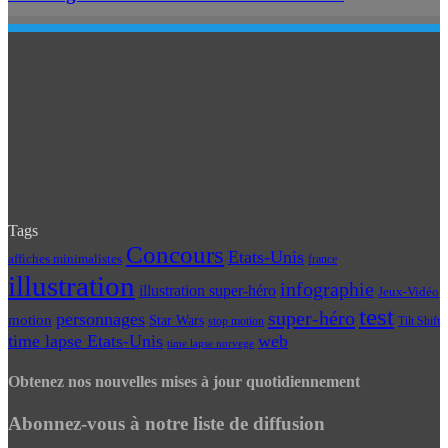
Tags
Concours
Etats-Unis
affiches minimalistes
france
illustration
infographie
illustration super-héro
Jeux-Vidéo
test
super-héro
personnages
motion
Star Wars
Tilt Shift
stop motion
time lapse Etats-Unis
web
time lapse norvege
Obtenez nos nouvelles mises à jour quotidiennement
Abonnez-vous à notre liste de diffusion