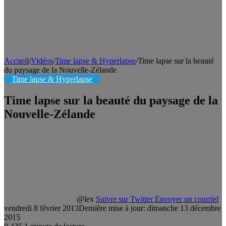
Accueil
/
Vidéos
/
Time lapse & Hyperlapse
/
Time lapse sur la beauté
du paysage de la Nouvelle-Zélande
Time lapse & Hyperlapse
Time lapse sur la beauté du paysage de la
Nouvelle-Zélande
@lex
Suivre sur Twitter
Envoyer un courriel
vendredi 8 février 2013
Dernière mise à jour: dimanche 13 décembre
2015