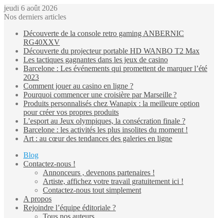
jeudi 6 août 2026
Nos derniers articles
Découverte de la console retro gaming ANBERNIC
RG40XXV
Découverte du projecteur portable HD WANBO T2 Max
Les tactiques gagnantes dans les jeux de casino
Barcelone : Les événements qui promettent de marquer l’été
2023
Comment jouer au casino en ligne ?
Pourquoi commencer une croisière par Marseille ?
Produits personnalisés chez Wanapix : la meilleure option
pour créer vos propres produits
L’esport au Jeux olympiques, la consécration finale ?
Barcelone : les activités les plus insolites du moment !
Art : au cœur des tendances des galeries en ligne
Blog
Contactez-nous !
Annonceurs , devenons partenaires !
Artiste, affichez votre travail gratuitement ici !
Contactez-nous tout simplement
A propos
Rejoindre l’équipe éditoriale ?
Tous nos auteurs