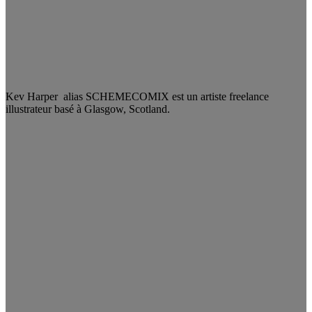
Kev Harper alias SCHEMECOMIX est un artiste freelance
illustrateur basé à Glasgow, Scotland.