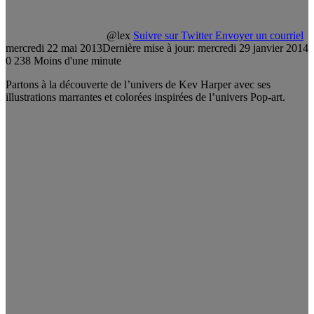
@lex
Suivre sur Twitter
Envoyer un courriel
mercredi 22 mai 2013
Dernière mise à jour: mercredi 29 janvier 2014
0
238
Moins d'une minute
Partons à la découverte de l’univers de Kev Harper avec ses
illustrations marrantes et colorées inspirées de l’univers Pop-art.