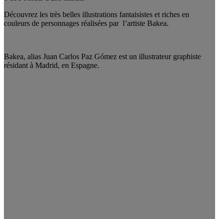
Découvrez les très belles illustrations fantaisistes et riches en
couleurs de personnages réalisées par l’artiste Bakea.
Bakea, alias Juan Carlos Paz Gómez est un illustrateur graphiste
résidant à Madrid, en Espagne.