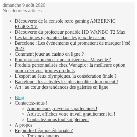
dimanche 9 août 2026
Nos derniers articles
Découverte de la console retro gaming ANBERNIC
RG40XXV
Découverte du projecteur portable HD WANBO T2 Max
Les tactiques gagnantes dans les jeux de casino
Barcelone : Les événements qui promettent de marquer l’été
2023
Comment jouer au casino en ligne ?
Pourquoi commencer une croisière par Marseille ?
Produits personnalisés chez Wanapix : la meilleure option
pour créer vos propres produits
L’esport au Jeux olympiques, la consécration finale ?
Barcelone : les activités les plus insolites du moment !
Art : au cœur des tendances des galeries en ligne
Blog
Contactez-nous !
Annonceurs , devenons partenaires !
Artiste, affichez votre travail gratuitement ici !
Contactez-nous tout simplement
A propos
Rejoindre l’équipe éditoriale ?
Tous nos auteurs