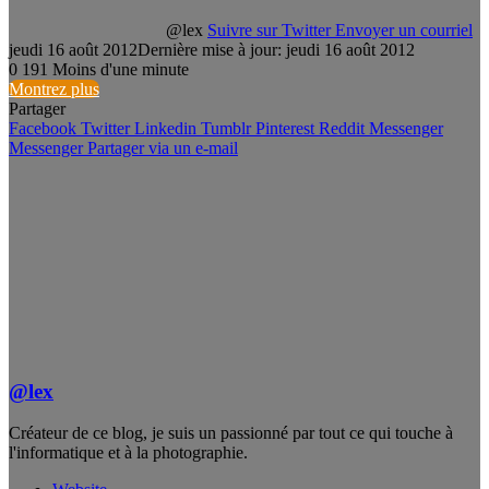
@lex
Suivre sur Twitter
Envoyer un courriel
jeudi 16 août 2012
Dernière mise à jour: jeudi 16 août 2012
0
191
Moins d'une minute
Montrez plus
Partager
Facebook
Twitter
Linkedin
Tumblr
Pinterest
Reddit
Messenger
Messenger
Partager via un e-mail
@lex
Créateur de ce blog, je suis un passionné par tout ce qui touche à
l'informatique et à la photographie.