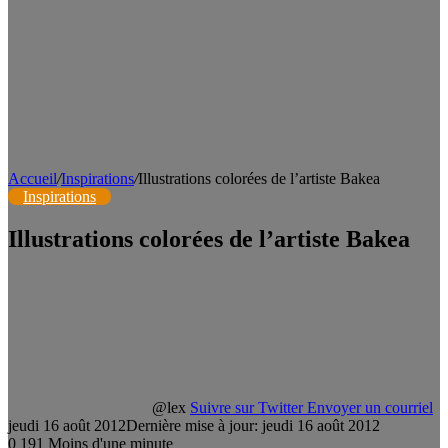
Accueil
/
Inspirations
/
Illustrations colorées de l’artiste Bakea
Inspirations
Illustrations colorées de l’artiste Bakea
@lex
Suivre sur Twitter
Envoyer un courriel
jeudi 16 août 2012
Dernière mise à jour: jeudi 16 août 2012
0
191
Moins d'une minute