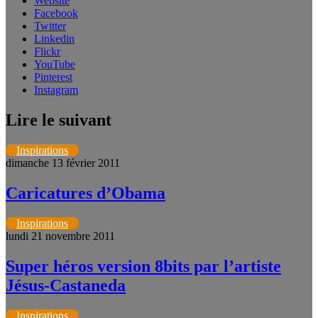
Website
Facebook
Twitter
Linkedin
Flickr
YouTube
Pinterest
Instagram
Lire le suivant
Inspirations
dimanche 13 février 2011
Caricatures d’Obama
Inspirations
lundi 21 novembre 2011
Super héros version 8bits par l’artiste
Jésus-Castaneda
Inspirations