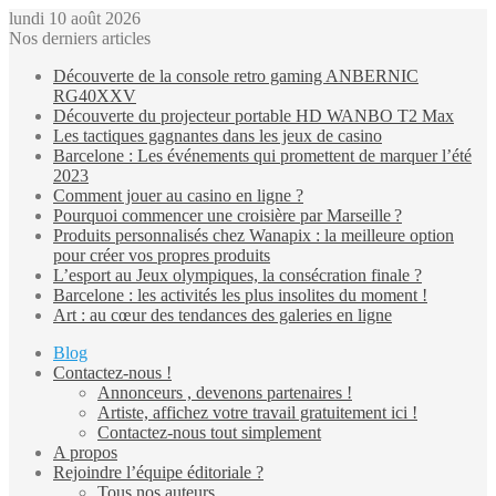
lundi 10 août 2026
Nos derniers articles
Découverte de la console retro gaming ANBERNIC
RG40XXV
Découverte du projecteur portable HD WANBO T2 Max
Les tactiques gagnantes dans les jeux de casino
Barcelone : Les événements qui promettent de marquer l’été
2023
Comment jouer au casino en ligne ?
Pourquoi commencer une croisière par Marseille ?
Produits personnalisés chez Wanapix : la meilleure option
pour créer vos propres produits
L’esport au Jeux olympiques, la consécration finale ?
Barcelone : les activités les plus insolites du moment !
Art : au cœur des tendances des galeries en ligne
Blog
Contactez-nous !
Annonceurs , devenons partenaires !
Artiste, affichez votre travail gratuitement ici !
Contactez-nous tout simplement
A propos
Rejoindre l’équipe éditoriale ?
Tous nos auteurs