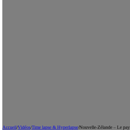
Accueil
/
Vidéos
/
Time lapse & Hyperlapse
/
Nouvelle-Zélande – Le pay