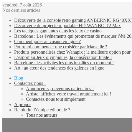
vendredi 7 août 2026
Nos derniers articles
Découverte de la console retro gaming ANBERNIC RG40X
Découverte du projecteur portable HD WANBO T2 Max
Les tactiques gagnantes dans les jeux de casino
Barcelone : Les événements qui promettent de marquer l’été 2
Comment jouer au casino en ligne ?
Pourquoi commencer une croisière par Marseille ?
Produits personnalisés chez Wanapix : la meilleure option pour 
L’esport au Jeux olympiques, la consécration finale ?
Barcelone : les activités les plus insolites du moment !
Art : au cœur des tendances des galeries en ligne
Blog
Contactez-nous !
Annonceurs , devenons partenaires !
Artiste, affichez votre travail gratuitement ici !
Contactez-nous tout simplement
A propos
Rejoindre l’équipe éditoriale ?
Tous nos auteurs