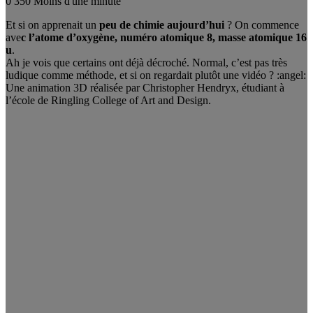
0
350
Moins d'une minute
Et si on apprenait un
peu de chimie aujourd’hui
? On commence
ave
c l’atome d’oxygène, numéro atomique 8, masse atomique 16
u
.
Ah je vois que certains ont déjà décroché. Normal, c’est pas très
ludique comme méthode, et si on regardait plutôt une vidéo ? :angel:
Une animation 3D réalisée par Christopher Hendryx, étudiant à
l’école de Ringling College of Art and Design.