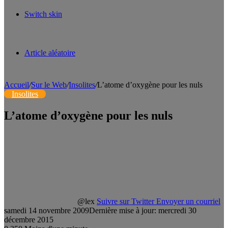
Switch skin
Article aléatoire
Accueil
/
Sur le Web
/
Insolites
/
L’atome d’oxygène pour les nuls
Insolites
L’atome d’oxygène pour les nuls
@lex
Suivre sur Twitter
Envoyer un courriel
samedi 14 novembre 2009
Dernière mise à jour: mercredi 30
décembre 2015