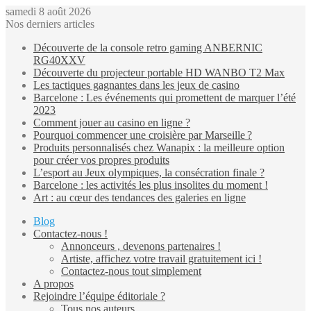
samedi 8 août 2026
Nos derniers articles
Découverte de la console retro gaming ANBERNIC
RG40XXV
Découverte du projecteur portable HD WANBO T2 Max
Les tactiques gagnantes dans les jeux de casino
Barcelone : Les événements qui promettent de marquer l’été
2023
Comment jouer au casino en ligne ?
Pourquoi commencer une croisière par Marseille ?
Produits personnalisés chez Wanapix : la meilleure option
pour créer vos propres produits
L’esport au Jeux olympiques, la consécration finale ?
Barcelone : les activités les plus insolites du moment !
Art : au cœur des tendances des galeries en ligne
Blog
Contactez-nous !
Annonceurs , devenons partenaires !
Artiste, affichez votre travail gratuitement ici !
Contactez-nous tout simplement
A propos
Rejoindre l’équipe éditoriale ?
Tous nos auteurs