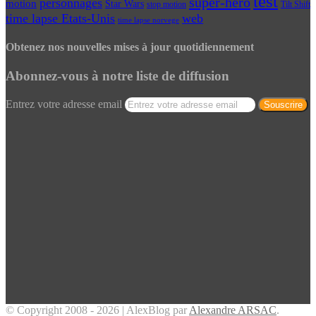
test
super-héro
personnages
motion
Star Wars
Tilt Shift
stop motion
time lapse Etats-Unis
web
time lapse norvege
Obtenez nos nouvelles mises à jour quotidiennement
Abonnez-vous à notre liste de diffusion
Entrez votre adresse email
© Copyright 2008 - 2026 | AlexBlog par
Alexandre ARSAC
.