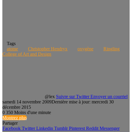
Tags
atome
Christopher Hendryx
oxygène
Ringling
College of Art and Design
@lex
Suivre sur Twitter
Envoyer un courriel
samedi 14 novembre 2009
Dernière mise à jour: mercredi 30
décembre 2015
0
350
Moins d'une minute
Montrez plus
Partager
Facebook
Twitter
Linkedin
Tumblr
Pinterest
Reddit
Messenger