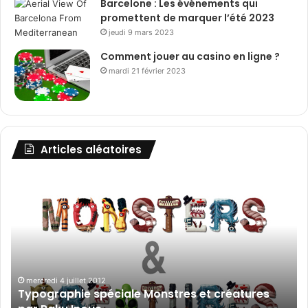
Barcelone : Les événements qui
promettent de marquer l’été 2023
jeudi 9 mars 2023
Comment jouer au casino en ligne ?
mardi 21 février 2023
Articles aléatoires
T
L
y
e
p
s
o
i
g
l
r
l
a
u
p
s
mercredi 4 juillet 2012
Typographie spéciale Monstres et créatures
h
t