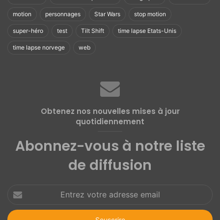
é
l
motion
personnages
Star Wars
stop motion
a
’
t
a
super-héro
test
Tilt Shift
time lapse Etats-Unis
u
r
time lapse norvege
web
r
t
e
i
s
s
p
t
a
e
r
R
Obtenez nos nouvelles mises à jour
R
a
quotidiennement
a
i
k
n
Abonnez-vous à notre liste
u
B
I
e
de diffusion
n
r
o
e
u
d
Entrez
e
o
votre
adresse