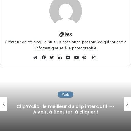
@lex
Créateur de ce blog, je suis un passionné par tout ce qui touche à
l'informatique et à la photographie.
I
n
W
F
T
L
F
Y
P
s
e
a
w
i
l
o
i
t
b
c
i
n
i
u
n
a
s
e
t
k
c
T
t
g
i
b
t
e
k
u
e
Web
r
t
o
e
d
r
b
r
Clip’n’clic : le meilleur du clip interactif –>
a
e
o
r
i
e
e
A voir, à écouter, à cliquer !
m
k
n
s
t
compilation
compilation sport