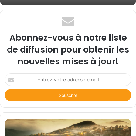
Abonnez-vous à notre liste
de diffusion pour obtenir les
nouvelles mises à jour!
E
n
t
r
e
z
v
o
t
r