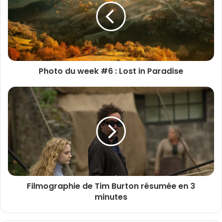
e
a
d
r
e
s
s
Photo du week #6 : Lost in Paradise
e
e
m
a
i
l
Filmographie de Tim Burton résumée en 3
minutes