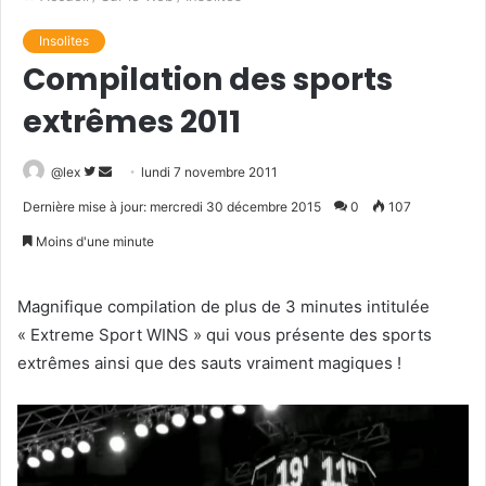
Insolites
Compilation des sports
extrêmes 2011
@lex
S
E
lundi 7 novembre 2011
u
n
Dernière mise à jour: mercredi 30 décembre 2015
0
107
i
v
Moins d'une minute
v
o
r
y
e
e
Magnifique compilation de plus de 3 minutes intitulée
s
r
« Extreme Sport WINS » qui vous présente des sports
u
u
extrêmes ainsi que des sauts vraiment magiques !
r
n
T
c
w
o
i
u
t
r