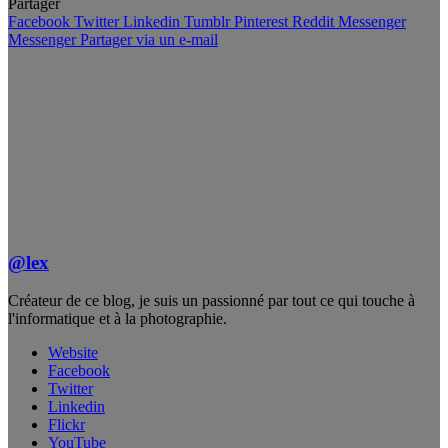
Partager
Facebook
Twitter
Linkedin
Tumblr
Pinterest
Reddit
Messenger
Messenger
Partager via un e-mail
@lex
Créateur de ce blog, je suis un passionné par tout ce qui touche à
l'informatique et à la photographie.
Website
Facebook
Twitter
Linkedin
Flickr
YouTube