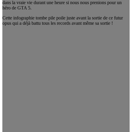
dans la vraie vie durant une heure si nous nous prenions pour un
héro de GTA 5.
Cette infographie tombe pile poile juste avant la sortie de ce futur
opus qui a déjà battu tous les records avant même sa sortie !