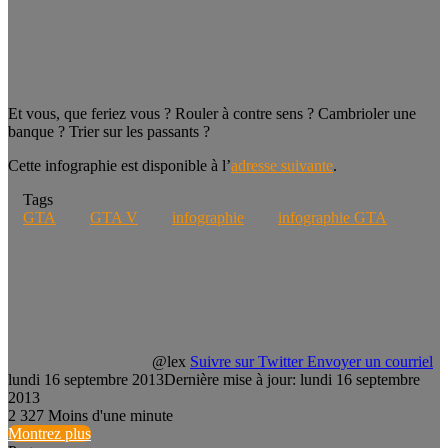
Et vous, que feriez vous ? Rouler à contre sens ? Cambrioler une
banque ? Trier sur les passants ?
Cette infographie est disponible à l’
adresse suivante
.
Tags
GTA
GTA V
infographie
infographie GTA
@lex
Suivre sur Twitter
Envoyer un courriel
lundi 16 septembre 2013
Dernière mise à jour: lundi 16 septembre
2013
2
327
Moins d'une minute
Montrez plus