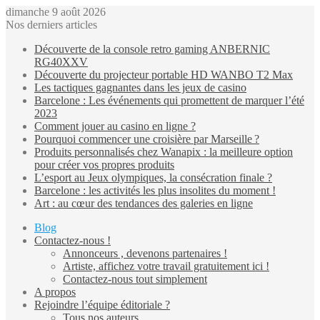
dimanche 9 août 2026
Nos derniers articles
Découverte de la console retro gaming ANBERNIC
RG40XXV
Découverte du projecteur portable HD WANBO T2 Max
Les tactiques gagnantes dans les jeux de casino
Barcelone : Les événements qui promettent de marquer l’été
2023
Comment jouer au casino en ligne ?
Pourquoi commencer une croisière par Marseille ?
Produits personnalisés chez Wanapix : la meilleure option
pour créer vos propres produits
L’esport au Jeux olympiques, la consécration finale ?
Barcelone : les activités les plus insolites du moment !
Art : au cœur des tendances des galeries en ligne
Blog
Contactez-nous !
Annonceurs , devenons partenaires !
Artiste, affichez votre travail gratuitement ici !
Contactez-nous tout simplement
A propos
Rejoindre l’équipe éditoriale ?
Tous nos auteurs