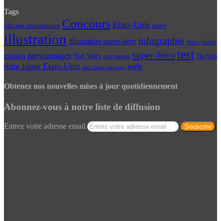
Tags
Concours
Etats-Unis
affiches minimalistes
france
illustration
infographie
illustration super-héro
Jeux-Vidéo
test
super-héro
personnages
motion
Star Wars
Tilt Shift
stop motion
time lapse Etats-Unis
web
time lapse norvege
Obtenez nos nouvelles mises à jour quotidiennement
Abonnez-vous à notre liste de diffusion
Entrez votre adresse email