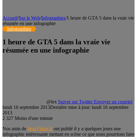
Accueil
/
Sur le Web
/
Infographies
/
1 heure de GTA 5 dans la vraie vie
résumée en une infographie
Infographies
1 heure de GTA 5 dans la vraie vie
résumée en une infographie
@lex
Suivre sur Twitter
Envoyer un courriel
lundi 16 septembre 2013
Dernière mise à jour: lundi 16 septembre
2013
2
327
Moins d'une minute
Nos amis de
JeuxVideo.fr
ont publié il y a quelques jours une
infographie intéressante mettant en scène ce que nous pourrions faire