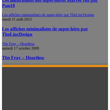
Les illustrations des super-héros Marvel vus par
Pan10
Les affiches minimalistes de super-héro par TheLincDesign
mardi 11 août 2015
Les affiches minimalistes de super-héro par
TheLincDesign
The Fray – Heartless
samedi 17 octobre 2009
The Fray – Heartless