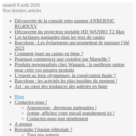
samedi 8 août 2026
Nos derniers articles
Découverte de la console retro gaming ANBERNIC
RG40XXV
Découverte du projecteur portable HD WANBO T2 Max
Les tactiques gagnantes dans les jeux de casino
Barcelone : Les événements qui promettent de marquer l’été
2023
Comment jouer au casino en ligne ?
Pourquoi commencer une croisière par Marseille ?
Produits personnalisés chez Wanapix : la meilleure option
pour créer vos propres produits
L’esport au Jeux olympiques, la consécration finale ?
Barcelone : les activités les plus insolites du moment !
Art : au cœur des tendances des galeries en ligne
Blog
Contactez-nous !
Annonceurs , devenons partenaires !
Artiste, affichez votre travail gratuitement ici !
Contactez-nous tout simplement
A propos
Rejoindre l’équipe éditoriale ?
Tous nos auteurs