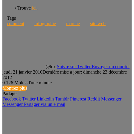
• Trouvé
ici
.
Tags
comment
infographie
marche
site web
@lex
Suivre sur Twitter
Envoyer un courriel
jeudi 21 janvier 2010
Dernière mise à jour: dimanche 23 décembre
2012
0
126
Moins d'une minute
Montrez plus
Partager
Facebook
Twitter
Linkedin
Tumblr
Pinterest
Reddit
Messenger
Messenger
Partager via un e-mail