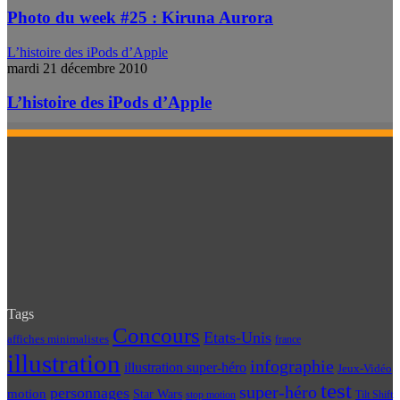
Photo du week #25 : Kiruna Aurora
L’histoire des iPods d’Apple
mardi 21 décembre 2010
L’histoire des iPods d’Apple
Tags
Concours
Etats-Unis
affiches minimalistes
france
illustration
infographie
illustration super-héro
Jeux-Vidéo
test
super-héro
personnages
motion
Star Wars
Tilt Shift
stop motion