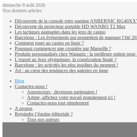
dimanche 9 août 2026
Nos derniers articles
Découverte de la console retro gaming ANBERNIC RG40X
Découverte du projecteur portable HD WANBO T2 Max
Les tactiques gagnantes dans les jeux de casino
Barcelone : Les événements qui promettent de marquer l’été 2
Comment jouer au casino en ligne ?
Pourquoi commencer une croisière par Marseille ?
Produits personnalisés chez Wanapix : la meilleure option pour 
L’esport au Jeux olympiques, la consécration finale ?
Barcelone : les activités les plus insolites du moment !
Art : au cœur des tendances des galeries en ligne
Blog
Contactez-nous !
Annonceurs , devenons partenaires !
Artiste, affichez votre travail gratuitement ici !
Contactez-nous tout simplement
A propos
Rejoindre l’équipe éditoriale ?
Tous nos auteurs