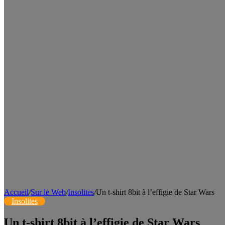
Accueil
/
Sur le Web
/
Insolites
/
Un t-shirt 8bit à l’effigie de Star Wars
Insolites
Un t-shirt 8bit à l’effigie de Star Wars