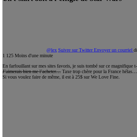
@lex
Suivre sur Twitter
Envoyer un courriel
d
1
125
Moins d'une minute
En farfouillant sur mes sites favoris, je suis tombé sur ce magnifique t-s
J’aimerais bien me l’acheter…
Taxe trop chère pour la France hélas…
Si vous voulez faire de même, il est à 25$ sur We Love Fine.