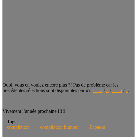
Quoi, vous en voulez encore plus ?! Pas de problème car les
précédentes sélections sont disponibles par ici:
1 – 3
/
4
/
5 – 6
/
7
.
Vivement l’année prochaine !!!!!
Tags
compilation
compilation humour
Zapatou