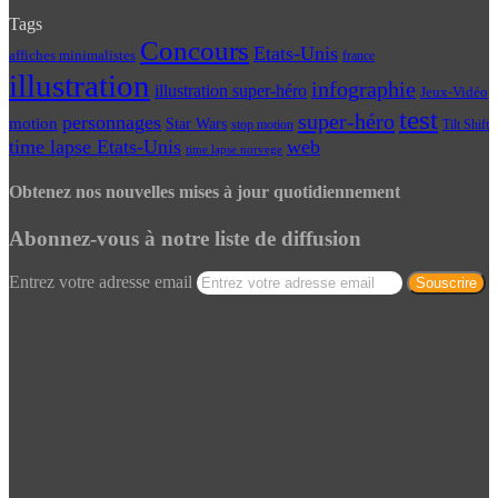
Tags
Concours
Etats-Unis
affiches minimalistes
france
illustration
infographie
illustration super-héro
Jeux-Vidéo
test
super-héro
personnages
motion
Star Wars
Tilt Shift
stop motion
time lapse Etats-Unis
web
time lapse norvege
Obtenez nos nouvelles mises à jour quotidiennement
Abonnez-vous à notre liste de diffusion
Entrez votre adresse email