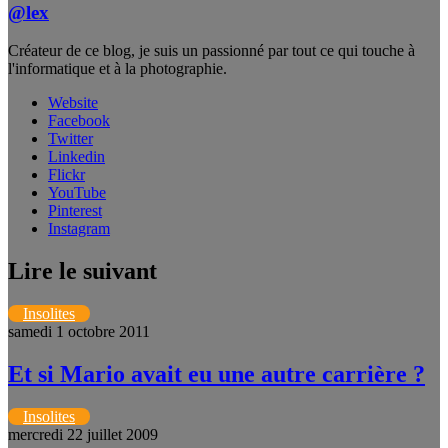
@lex
Créateur de ce blog, je suis un passionné par tout ce qui touche à
l'informatique et à la photographie.
Website
Facebook
Twitter
Linkedin
Flickr
YouTube
Pinterest
Instagram
Lire le suivant
Insolites
samedi 1 octobre 2011
Et si Mario avait eu une autre carrière ?
Insolites
mercredi 22 juillet 2009