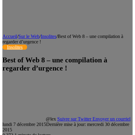
Accueil
/
Sur le Web
/
Insolites
/
Best of Web 8 – une compilation à
regarder d’urgence !
Insolites
Best of Web 8 – une compilation à
regarder d’urgence !
@lex
Suivre sur Twitter
Envoyer un courriel
lundi 7 décembre 2015
Dernière mise à jour: mercredi 30 décembre
2015