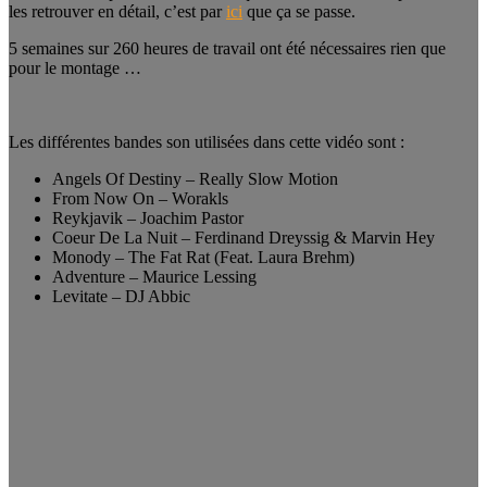
les retrouver en détail, c’est par
ici
que ça se passe.
5 semaines sur 260 heures de travail ont été nécessaires rien que
pour le montage …
Les différentes bandes son utilisées dans cette vidéo sont :
Angels Of Destiny – Really Slow Motion
From Now On – Worakls
Reykjavik – Joachim Pastor
Coeur De La Nuit – Ferdinand Dreyssig & Marvin Hey
Monody – The Fat Rat (Feat. Laura Brehm)
Adventure – Maurice Lessing
Levitate – DJ Abbic