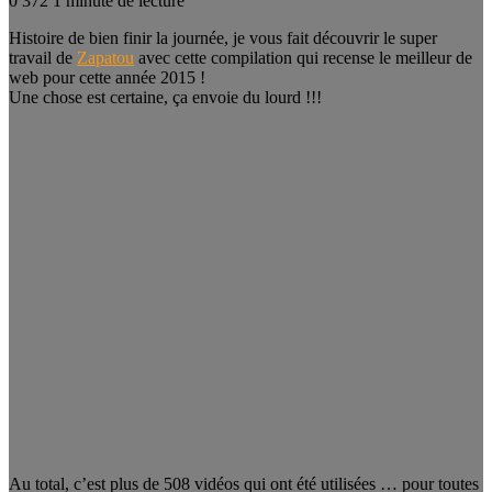
0
372
1 minute de lecture
Histoire de bien finir la journée, je vous fait découvrir le super
travail de
Zapatou
avec cette compilation qui recense le meilleur de
web pour cette année 2015 !
Une chose est certaine, ça envoie du lourd !!!
Au total, c’est plus de 508 vidéos qui ont été utilisées … pour toutes