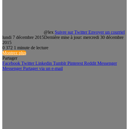
@lex
Suivre sur Twitter
Envoyer un courriel
lundi 7 décembre 2015
Dernière mise à jour: mercredi 30 décembre
2015
0
372
1 minute de lecture
Montrez plus
Partager
Facebook
Twitter
Linkedin
Tumblr
Pinterest
Reddit
Messenger
Messenger
Partager via un e-mail