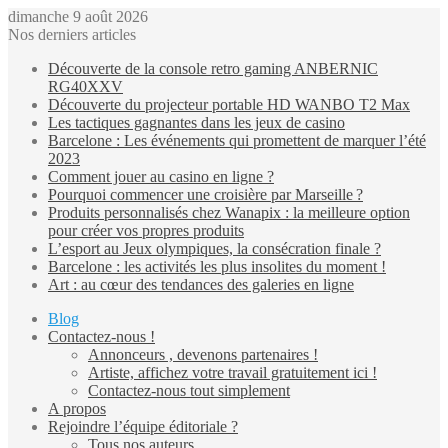
dimanche 9 août 2026
Nos derniers articles
Découverte de la console retro gaming ANBERNIC
RG40XXV
Découverte du projecteur portable HD WANBO T2 Max
Les tactiques gagnantes dans les jeux de casino
Barcelone : Les événements qui promettent de marquer l’été
2023
Comment jouer au casino en ligne ?
Pourquoi commencer une croisière par Marseille ?
Produits personnalisés chez Wanapix : la meilleure option
pour créer vos propres produits
L’esport au Jeux olympiques, la consécration finale ?
Barcelone : les activités les plus insolites du moment !
Art : au cœur des tendances des galeries en ligne
Blog
Contactez-nous !
Annonceurs , devenons partenaires !
Artiste, affichez votre travail gratuitement ici !
Contactez-nous tout simplement
A propos
Rejoindre l’équipe éditoriale ?
Tous nos auteurs