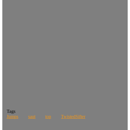
Tags
Jumps
saut
top
TwistedSifter