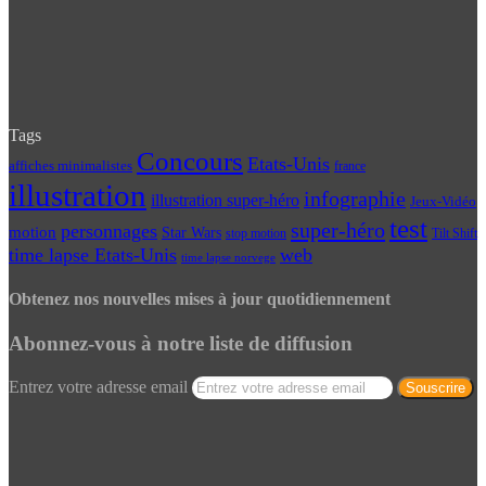
Tags
Concours
Etats-Unis
affiches minimalistes
france
illustration
infographie
illustration super-héro
Jeux-Vidéo
test
super-héro
personnages
motion
Star Wars
Tilt Shift
stop motion
time lapse Etats-Unis
web
time lapse norvege
Obtenez nos nouvelles mises à jour quotidiennement
Abonnez-vous à notre liste de diffusion
Entrez votre adresse email