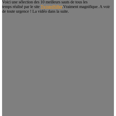
Voici une sélection des 10 meilleurs sauts de tous les
temps réalisé par le site
TwistedSifter
.Vraiment magnifique. A voir
de toute urgence ! La vidéo dans la suite.