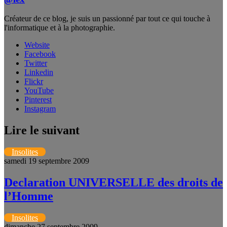
Créateur de ce blog, je suis un passionné par tout ce qui touche à
l'informatique et à la photographie.
Website
Facebook
Twitter
Linkedin
Flickr
YouTube
Pinterest
Instagram
Lire le suivant
Insolites
samedi 19 septembre 2009
Declaration UNIVERSELLE des droits de
l’Homme
Insolites
dimanche 27 septembre 2009