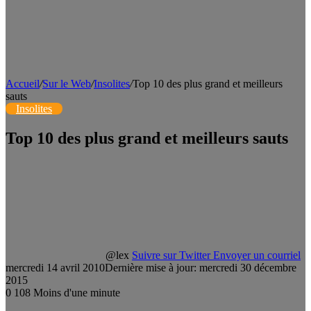
Accueil
/
Sur le Web
/
Insolites
/
Top 10 des plus grand et meilleurs
sauts
Insolites
Top 10 des plus grand et meilleurs sauts
@lex
Suivre sur Twitter
Envoyer un courriel
mercredi 14 avril 2010
Dernière mise à jour: mercredi 30 décembre
2015
0
108
Moins d'une minute