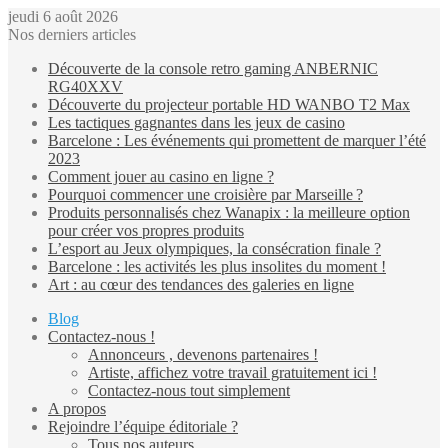
jeudi 6 août 2026
Nos derniers articles
Découverte de la console retro gaming ANBERNIC
RG40XXV
Découverte du projecteur portable HD WANBO T2 Max
Les tactiques gagnantes dans les jeux de casino
Barcelone : Les événements qui promettent de marquer l’été
2023
Comment jouer au casino en ligne ?
Pourquoi commencer une croisière par Marseille ?
Produits personnalisés chez Wanapix : la meilleure option
pour créer vos propres produits
L’esport au Jeux olympiques, la consécration finale ?
Barcelone : les activités les plus insolites du moment !
Art : au cœur des tendances des galeries en ligne
Blog
Contactez-nous !
Annonceurs , devenons partenaires !
Artiste, affichez votre travail gratuitement ici !
Contactez-nous tout simplement
A propos
Rejoindre l’équipe éditoriale ?
Tous nos auteurs