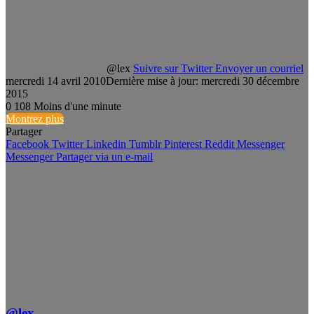
@lex
Suivre sur Twitter
Envoyer un courriel
mercredi 14 avril 2010
Dernière mise à jour: mercredi 30 décembre
2015
0
108
Moins d'une minute
Montrez plus
Partager
Facebook
Twitter
Linkedin
Tumblr
Pinterest
Reddit
Messenger
Messenger
Partager via un e-mail
@lex