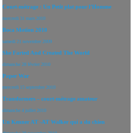
Court-métrage : Un Petit plat pour l’Homme
mercredi 31 mars 2010
Boca Motion 2010
samedi 21 novembre 2009
She Farted And Created The World
dimanche 28 février 2010
Paper War
mercredi 15 septembre 2010
Transformers – court-métrage amateur
dimanche 4 juillet 2010
Un Kenner AT -AT Walker qui a du chien