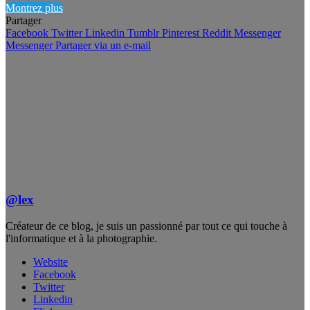
Montrez plus
Partager
Facebook
Twitter
Linkedin
Tumblr
Pinterest
Reddit
Messenger
Messenger
Partager via un e-mail
@lex
Créateur de ce blog, je suis un passionné par tout ce qui touche à
l'informatique et à la photographie.
Website
Facebook
Twitter
Linkedin