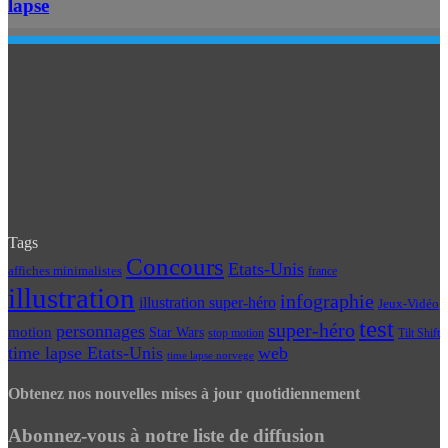
lapse
Tags
Concours
Etats-Unis
affiches minimalistes
france
illustration
infographie
illustration super-héro
Jeux-Vidéo
test
super-héro
personnages
motion
Star Wars
Tilt Shift
stop motion
time lapse Etats-Unis
web
time lapse norvege
Obtenez nos nouvelles mises à jour quotidiennement
Abonnez-vous à notre liste de diffusion