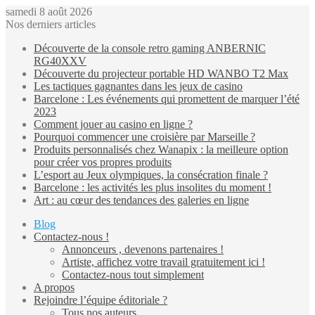
samedi 8 août 2026
Nos derniers articles
Découverte de la console retro gaming ANBERNIC
RG40XXV
Découverte du projecteur portable HD WANBO T2 Max
Les tactiques gagnantes dans les jeux de casino
Barcelone : Les événements qui promettent de marquer l’été
2023
Comment jouer au casino en ligne ?
Pourquoi commencer une croisière par Marseille ?
Produits personnalisés chez Wanapix : la meilleure option
pour créer vos propres produits
L’esport au Jeux olympiques, la consécration finale ?
Barcelone : les activités les plus insolites du moment !
Art : au cœur des tendances des galeries en ligne
Blog
Contactez-nous !
Annonceurs , devenons partenaires !
Artiste, affichez votre travail gratuitement ici !
Contactez-nous tout simplement
A propos
Rejoindre l’équipe éditoriale ?
Tous nos auteurs