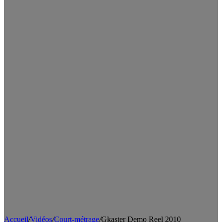
Accueil
/
Vidéos
/
Court-métrage
/
Gkaster Demo Reel 2010