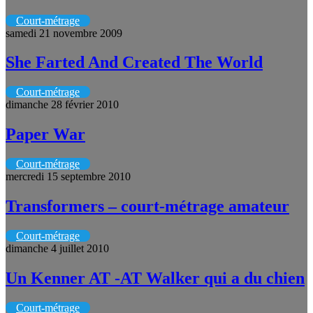
Court-métrage
samedi 21 novembre 2009
She Farted And Created The World
Court-métrage
dimanche 28 février 2010
Paper War
Court-métrage
mercredi 15 septembre 2010
Transformers – court-métrage amateur
Court-métrage
dimanche 4 juillet 2010
Un Kenner AT -AT Walker qui a du chien
Court-métrage