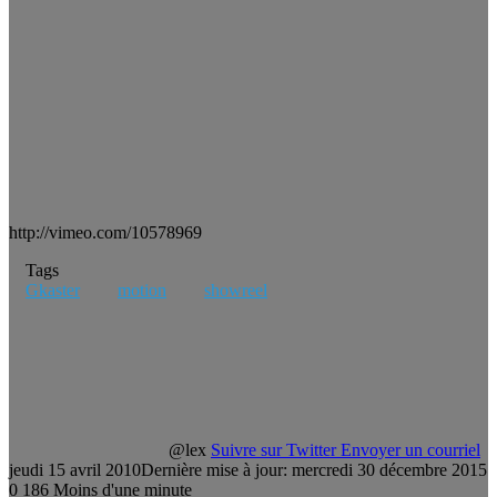
http://vimeo.com/10578969
Tags
Gkaster
motion
showreel
@lex
Suivre sur Twitter
Envoyer un courriel
jeudi 15 avril 2010
Dernière mise à jour: mercredi 30 décembre 2015
0
186
Moins d'une minute