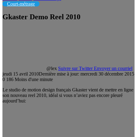
Court-métrage
Gkaster Demo Reel 2010
@lex
Suivre sur Twitter
Envoyer un courriel
jeudi 15 avril 2010
Dernière mise à jour: mercredi 30 décembre 2015
0
186
Moins d'une minute
Le studio de motion design français Gkaster vient de mettre en ligne
son nouveau reel 2010, idéal si vous n’aviez pas encore pleuré
aujourd’hui: