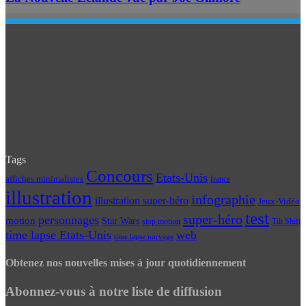
Tags
Concours
Etats-Unis
affiches minimalistes
france
illustration
infographie
illustration super-héro
Jeux-Vidéo
test
super-héro
personnages
motion
Star Wars
Tilt Shift
stop motion
time lapse Etats-Unis
web
time lapse norvege
Obtenez nos nouvelles mises à jour quotidiennement
Abonnez-vous à notre liste de diffusion