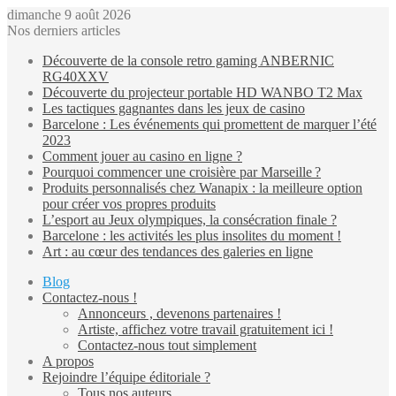
dimanche 9 août 2026
Nos derniers articles
Découverte de la console retro gaming ANBERNIC
RG40XXV
Découverte du projecteur portable HD WANBO T2 Max
Les tactiques gagnantes dans les jeux de casino
Barcelone : Les événements qui promettent de marquer l’été
2023
Comment jouer au casino en ligne ?
Pourquoi commencer une croisière par Marseille ?
Produits personnalisés chez Wanapix : la meilleure option
pour créer vos propres produits
L’esport au Jeux olympiques, la consécration finale ?
Barcelone : les activités les plus insolites du moment !
Art : au cœur des tendances des galeries en ligne
Blog
Contactez-nous !
Annonceurs , devenons partenaires !
Artiste, affichez votre travail gratuitement ici !
Contactez-nous tout simplement
A propos
Rejoindre l’équipe éditoriale ?
Tous nos auteurs