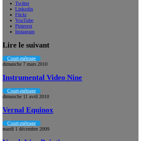
Twitter
Linkedin
Flickr
YouTube
Pinterest
Instagram
Lire le suivant
Court-métrage
dimanche 7 mars 2010
Instrumental Video Nine
Court-métrage
dimanche 11 avril 2010
Vernal Equinox
Court-métrage
mardi 1 décembre 2009