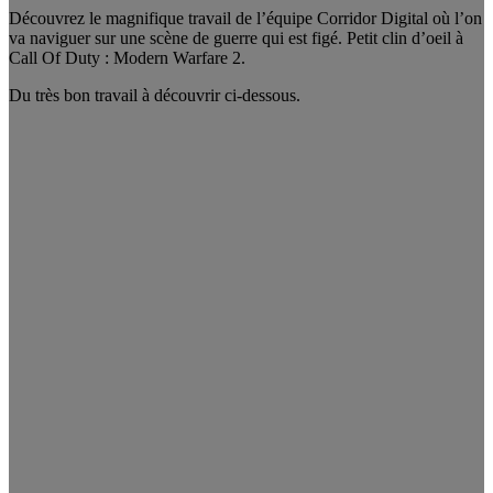
Découvrez le magnifique travail de l’équipe Corridor Digital où l’on
va naviguer sur une scène de guerre qui est figé. Petit clin d’oeil à
Call Of Duty : Modern Warfare 2.
Du très bon travail à découvrir ci-dessous.