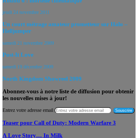
Round 6 : mortelle cinématique
jeudi 24 novembre 2011
Un court métrage amateur prometteur sur Halo –
Helljumper
samedi 21 novembre 2009
Post-It Love
samedi 19 décembre 2009
North Kingdom Showreel 2009
Abonnez-vous à notre liste de diffusion pour obtenir
les nouvelles mises à jour!
Entrez votre adresse email
Teaser pour Call of Duty: Modern Warfare 3
A Love Story… In Milk