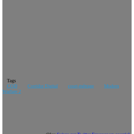
Tags
COD
Corridor Digital
court-métrage
Modern
Warfare 2