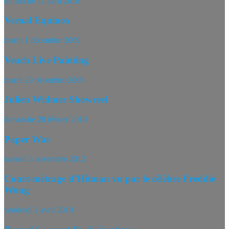
dimanche 11 avril 2010
Vernal Equinox
mardi 1 décembre 2009
Veuch Live Painting
mardi 29 décembre 2009
Julien Widmer Showreel
dimanche 28 février 2010
Paper War
samedi 3 novembre 2012
Court-métrage d’Hitman vu par le célèbre Freddie
Wong
vendredi 2 avril 2010