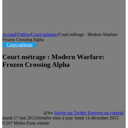
Accueil
/
Vidéos
/
Court-métrage
/
Court métrage : Modern Warfare:
Frozen Crossing Alpha
Court-métrage
Court métrage : Modern Warfare:
Frozen Crossing Alpha
@lex
Suivre sur Twitter
Envoyer un courriel
mardi 17 mai 2011
Dernière mise à jour: lundi 14 décembre 2015
0
207
Moins d'une minute