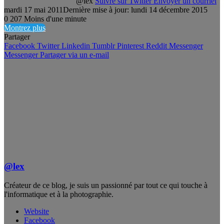
@lex
Suivre sur Twitter
Envoyer un courriel
mardi 17 mai 2011
Dernière mise à jour: lundi 14 décembre 2015
0
207
Moins d'une minute
Montrez plus
Partager
Facebook
Twitter
Linkedin
Tumblr
Pinterest
Reddit
Messenger
Messenger
Partager via un e-mail
@lex
Créateur de ce blog, je suis un passionné par tout ce qui touche à
l'informatique et à la photographie.
Website
Facebook