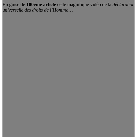
En guise de
100ème article
cette magnifique vidéo de la
déclaration
universelle des droits de l’Homme
…