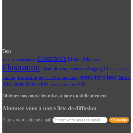
Tags
Concours
Etats-Unis
affiches minimalistes
france
illustration
infographie
illustration super-héro
Jeux-Vidéo
test
super-héro
personnages
motion
Star Wars
Tilt Shift
stop motion
time lapse Etats-Unis
web
time lapse norvege
Obtenez nos nouvelles mises à jour quotidiennement
Abonnez-vous à notre liste de diffusion
Entrez votre adresse email