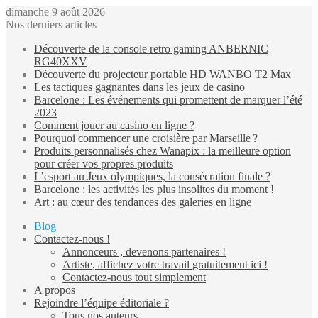
dimanche 9 août 2026
Nos derniers articles
Découverte de la console retro gaming ANBERNIC
RG40XXV
Découverte du projecteur portable HD WANBO T2 Max
Les tactiques gagnantes dans les jeux de casino
Barcelone : Les événements qui promettent de marquer l’été
2023
Comment jouer au casino en ligne ?
Pourquoi commencer une croisière par Marseille ?
Produits personnalisés chez Wanapix : la meilleure option
pour créer vos propres produits
L’esport au Jeux olympiques, la consécration finale ?
Barcelone : les activités les plus insolites du moment !
Art : au cœur des tendances des galeries en ligne
Blog
Contactez-nous !
Annonceurs , devenons partenaires !
Artiste, affichez votre travail gratuitement ici !
Contactez-nous tout simplement
A propos
Rejoindre l’équipe éditoriale ?
Tous nos auteurs