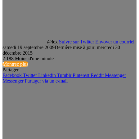
@lex
Suivre sur Twitter
Envoyer un courriel
samedi 19 septembre 2009
Dernière mise à jour: mercredi 30
décembre 2015
2
188
Moins d'une minute
Montrez plus
Partager
Facebook
Twitter
Linkedin
Tumblr
Pinterest
Reddit
Messenger
Messenger
Partager via un e-mail