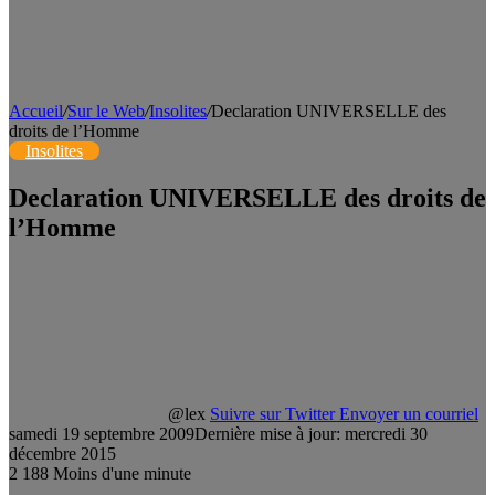
Accueil
/
Sur le Web
/
Insolites
/
Declaration UNIVERSELLE des
droits de l’Homme
Insolites
Declaration UNIVERSELLE des droits de
l’Homme
@lex
Suivre sur Twitter
Envoyer un courriel
samedi 19 septembre 2009
Dernière mise à jour: mercredi 30
décembre 2015
2
188
Moins d'une minute