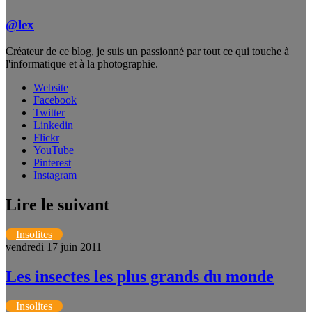
@lex
Créateur de ce blog, je suis un passionné par tout ce qui touche à
l'informatique et à la photographie.
Website
Facebook
Twitter
Linkedin
Flickr
YouTube
Pinterest
Instagram
Lire le suivant
Insolites
vendredi 17 juin 2011
Les insectes les plus grands du monde
Insolites