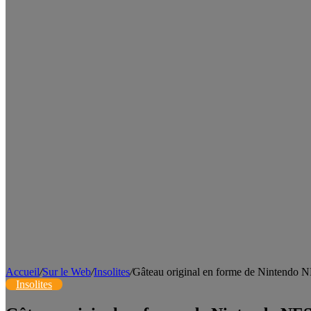
Accueil
/
Sur le Web
/
Insolites
/
Gâteau original en forme de Nintendo 
Insolites