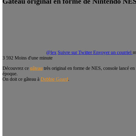
Gâteau original en forme de Nintendo NE
@lex
Suivre sur Twitter
Envoyer un courriel
m
3
592
Moins d'une minute
Découvrez ce
gâteau
très original en forme de NES, console lancé en 
époque.
On doit ce gâteau à
Debbie Goard
.