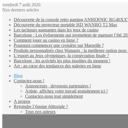
vendredi 7 août 2026
Nos derniers articles
Découverte de la console retro gaming ANBERNIC RG40X
Découverte du projecteur portable HD WANBO T2 Max
Les tactiques gagnantes dans les jeux de casino
Barcelone : Les événements qui promettent de marquer l’été 2
Comment jouer au casino en ligne ?
Pourquoi commencer une croisière par Marseille ?
Produits personnalisés chez Wanapix : la meilleure option pour 
L’esport au Jeux olympiques, la consécration finale ?
Barcelone : les activités les plus insolites du moment !
Art : au cœur des tendances des galeries en ligne
Blog
Contactez-nous !
Annonceurs , devenons partenaires !
Artiste, affichez votre travail gratuitement ici !
Contactez-nous tout simplement
A propos
Rejoindre l’équipe éditoriale ?
Tous nos auteurs