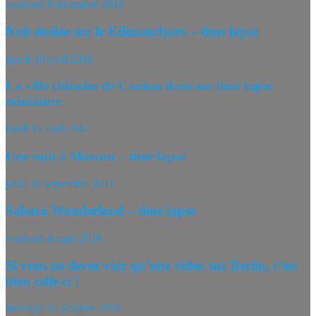
vendredi 6 décembre 2013
Nuit étoilée sur le Kilimandjaro – time lapse
mardi 19 avril 2016
La ville chinoise de Canton dans un time lapse
miniature
lundi 14 avril 2014
Une nuit à Moscou – time lapse
jeudi 29 septembre 2011
Sahara Wonderland – time lapse
vendredi 4 mars 2016
Si vous ne devez voir qu’une vidéo sur Berlin, c’est
bien celle-ci !
mercredi 27 octobre 2010