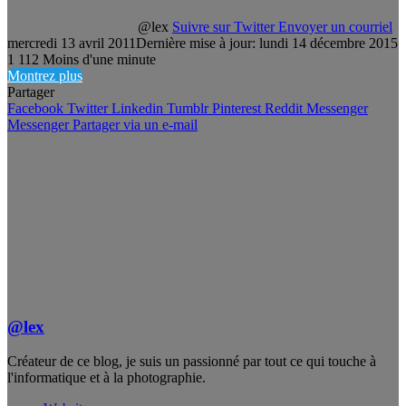
@lex
Suivre sur Twitter
Envoyer un courriel
mercredi 13 avril 2011
Dernière mise à jour: lundi 14 décembre 2015
1
112
Moins d'une minute
Montrez plus
Partager
Facebook
Twitter
Linkedin
Tumblr
Pinterest
Reddit
Messenger
Messenger
Partager via un e-mail
@lex
Créateur de ce blog, je suis un passionné par tout ce qui touche à
l'informatique et à la photographie.