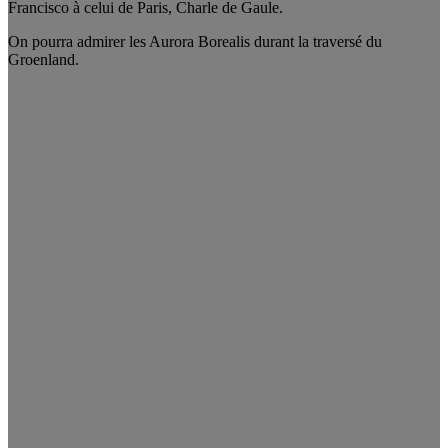
Francisco à celui de Paris, Charle de Gaule.
On pourra admirer les Aurora Borealis durant la traversé du
Groenland.