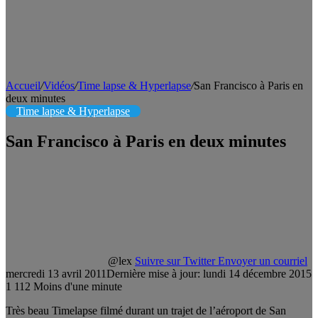
Accueil
/
Vidéos
/
Time lapse & Hyperlapse
/
San Francisco à Paris en
deux minutes
Time lapse & Hyperlapse
San Francisco à Paris en deux minutes
@lex
Suivre sur Twitter
Envoyer un courriel
mercredi 13 avril 2011
Dernière mise à jour: lundi 14 décembre 2015
1
112
Moins d'une minute
Très beau Timelapse filmé durant un trajet de l’aéroport de San