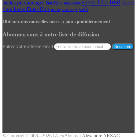
test
super-héro
personnages
motion
Star Wars
Tilt Shift
stop motion
time lapse Etats-Unis
web
time lapse norvege
Obtenez nos nouvelles mises à jour quotidiennement
Abonnez-vous à notre liste de diffusion
Entrez votre adresse email
© Copyright 2008 - 2026 | AlexBlog par
Alexandre ARSAC
.