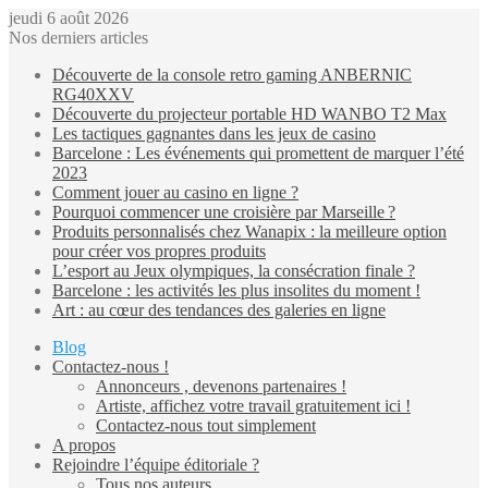
jeudi 6 août 2026
Nos derniers articles
Découverte de la console retro gaming ANBERNIC
RG40XXV
Découverte du projecteur portable HD WANBO T2 Max
Les tactiques gagnantes dans les jeux de casino
Barcelone : Les événements qui promettent de marquer l’été
2023
Comment jouer au casino en ligne ?
Pourquoi commencer une croisière par Marseille ?
Produits personnalisés chez Wanapix : la meilleure option
pour créer vos propres produits
L’esport au Jeux olympiques, la consécration finale ?
Barcelone : les activités les plus insolites du moment !
Art : au cœur des tendances des galeries en ligne
Blog
Contactez-nous !
Annonceurs , devenons partenaires !
Artiste, affichez votre travail gratuitement ici !
Contactez-nous tout simplement
A propos
Rejoindre l’équipe éditoriale ?
Tous nos auteurs