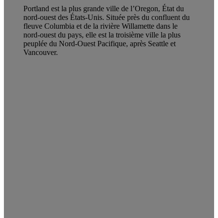
Portland est la plus grande ville de l’Oregon, État du
nord-ouest des États-Unis. Située près du confluent du
fleuve Columbia et de la rivière Willamette dans le
nord-ouest du pays, elle est la troisième ville la plus
peuplée du Nord-Ouest Pacifique, après Seattle et
Vancouver.