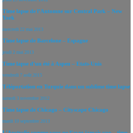
Time lapse de l’Automne sur Central Park – New
York
mercredi 22 mai 2013
Time lapse de Barcelone – Espagne
jeudi 2 mai 2013
Time lapse d’un été à Aspen – Etats-Unis
vendredi 7 août 2015
Téléportation en Turquie dans un sublime time lapse
samedi 3 novembre 2012
Time lapse de Chicago – Cityscape Chicago
mardi 10 septembre 2013
L’Australie comme vous ne l’avez jamais vue – time