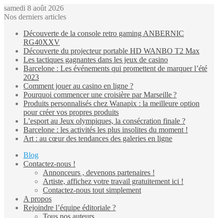
samedi 8 août 2026
Nos derniers articles
Découverte de la console retro gaming ANBERNIC
RG40XXV
Découverte du projecteur portable HD WANBO T2 Max
Les tactiques gagnantes dans les jeux de casino
Barcelone : Les événements qui promettent de marquer l’été
2023
Comment jouer au casino en ligne ?
Pourquoi commencer une croisière par Marseille ?
Produits personnalisés chez Wanapix : la meilleure option
pour créer vos propres produits
L’esport au Jeux olympiques, la consécration finale ?
Barcelone : les activités les plus insolites du moment !
Art : au cœur des tendances des galeries en ligne
Blog
Contactez-nous !
Annonceurs , devenons partenaires !
Artiste, affichez votre travail gratuitement ici !
Contactez-nous tout simplement
A propos
Rejoindre l’équipe éditoriale ?
Tous nos auteurs