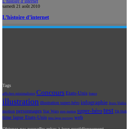
L’histoire d’internet
samedi 21 août 2010
L’histoire d’internet
Tags
Concours
Etats-Unis
affiches minimalistes
france
illustration
infographie
illustration super-héro
Jeux-Vidéo
test
super-héro
personnages
motion
Star Wars
Tilt Shift
stop motion
time lapse Etats-Unis
web
time lapse norvege
Obtenez nos nouvelles mises à jour quotidiennement