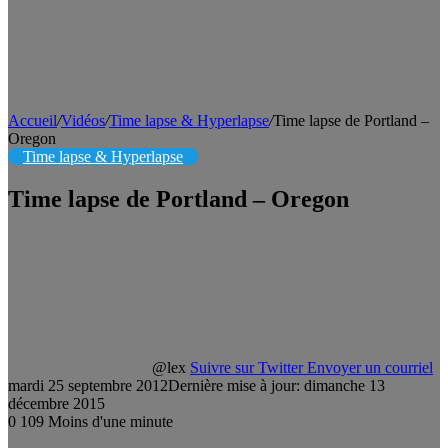
Accueil
/
Vidéos
/
Time lapse & Hyperlapse
/
Time lapse de Portland –
Oregon
Time lapse & Hyperlapse
Time lapse de Portland – Oregon
@lex
Suivre sur Twitter
Envoyer un courriel
mardi 25 septembre 2012
Dernière mise à jour: dimanche 13
décembre 2015
0
109
Moins d'une minute