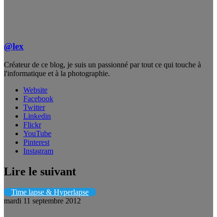
@lex
Créateur de ce blog, je suis un passionné par tout ce qui touche à
l'informatique et à la photographie.
Website
Facebook
Twitter
Linkedin
Flickr
YouTube
Pinterest
Instagram
Lire le suivant
Time lapse & Hyperlapse
mardi 11 septembre 2012