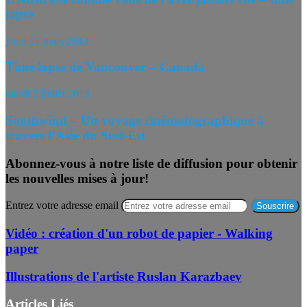
lapse
jeudi 21 mars 2013
Time lapse de Vancouver – Canada
mardi 2 juillet 2013
Southwind – Un voyage cinématographique à
travers l’Asie du Sud-Est
Abonnez-vous à notre liste de diffusion pour obtenir
les nouvelles mises à jour!
Entrez votre adresse email
Vidéo : création d'un robot de papier - Walking
paper
Illustrations de l'artiste Ruslan Karazbaev
Articles Liés