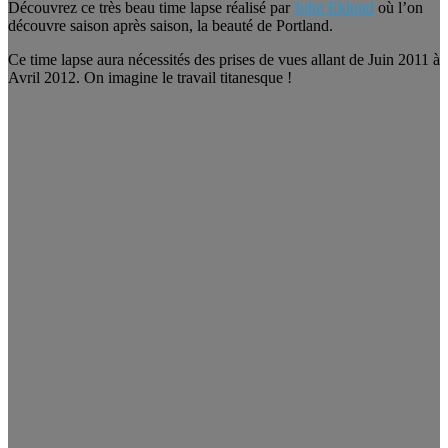
Découvrez ce très beau time lapse réalisé par
John Eklund
où l’on
découvre saison après saison, la beauté de Portland.
Ce time lapse aura nécessités des prises de vues allant de Juin 2011 à
Avril 2012. On imagine le travail titanesque !