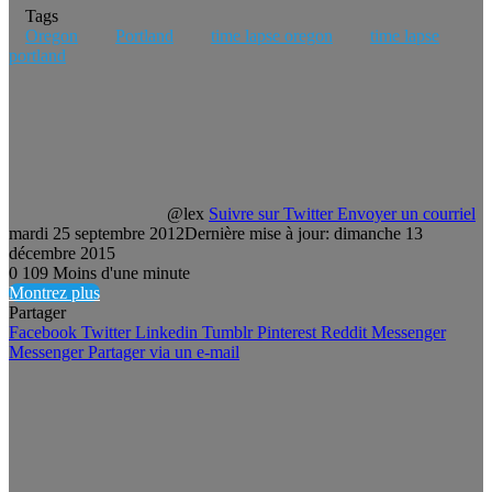
Tags
Oregon
Portland
time lapse oregon
time lapse
portland
@lex
Suivre sur Twitter
Envoyer un courriel
mardi 25 septembre 2012
Dernière mise à jour: dimanche 13
décembre 2015
0
109
Moins d'une minute
Montrez plus
Partager
Facebook
Twitter
Linkedin
Tumblr
Pinterest
Reddit
Messenger
Messenger
Partager via un e-mail