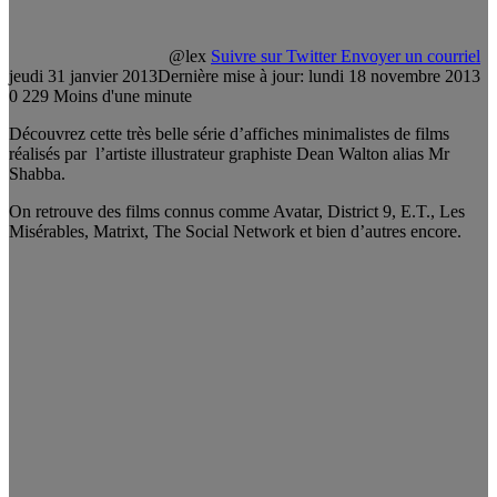
@lex
Suivre sur Twitter
Envoyer un courriel
jeudi 31 janvier 2013
Dernière mise à jour: lundi 18 novembre 2013
0
229
Moins d'une minute
Découvrez cette très belle série d’affiches minimalistes de films
réalisés par l’artiste illustrateur graphiste Dean Walton alias Mr
Shabba.
On retrouve des films connus comme Avatar, District 9, E.T., Les
Misérables, Matrixt, The Social Network et bien d’autres encore.