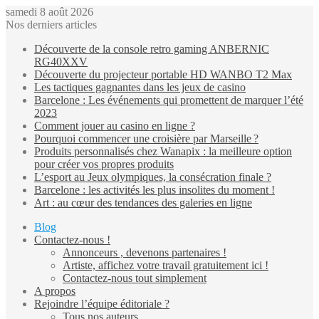
samedi 8 août 2026
Nos derniers articles
Découverte de la console retro gaming ANBERNIC
RG40XXV
Découverte du projecteur portable HD WANBO T2 Max
Les tactiques gagnantes dans les jeux de casino
Barcelone : Les événements qui promettent de marquer l’été
2023
Comment jouer au casino en ligne ?
Pourquoi commencer une croisière par Marseille ?
Produits personnalisés chez Wanapix : la meilleure option
pour créer vos propres produits
L’esport au Jeux olympiques, la consécration finale ?
Barcelone : les activités les plus insolites du moment !
Art : au cœur des tendances des galeries en ligne
Blog
Contactez-nous !
Annonceurs , devenons partenaires !
Artiste, affichez votre travail gratuitement ici !
Contactez-nous tout simplement
A propos
Rejoindre l’équipe éditoriale ?
Tous nos auteurs