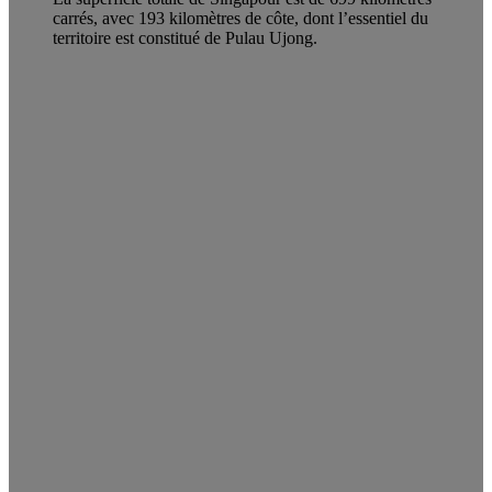
carrés, avec 193 kilomètres de côte, dont l’essentiel du
territoire est constitué de Pulau Ujong.