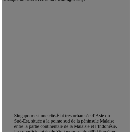
Singapour est une cité-État très urbanisée d’Asie du
Sud-Est, située à la pointe sud de la péninsule Malaise
entre la partie continentale de la Malaisie et l’Indonésie.
La superficie totale de Singapour est de 699 kilomètres