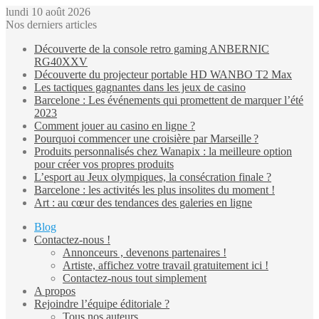
lundi 10 août 2026
Nos derniers articles
Découverte de la console retro gaming ANBERNIC
RG40XXV
Découverte du projecteur portable HD WANBO T2 Max
Les tactiques gagnantes dans les jeux de casino
Barcelone : Les événements qui promettent de marquer l’été
2023
Comment jouer au casino en ligne ?
Pourquoi commencer une croisière par Marseille ?
Produits personnalisés chez Wanapix : la meilleure option
pour créer vos propres produits
L’esport au Jeux olympiques, la consécration finale ?
Barcelone : les activités les plus insolites du moment !
Art : au cœur des tendances des galeries en ligne
Blog
Contactez-nous !
Annonceurs , devenons partenaires !
Artiste, affichez votre travail gratuitement ici !
Contactez-nous tout simplement
A propos
Rejoindre l’équipe éditoriale ?
Tous nos auteurs