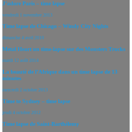
J’adore Paris – time lapse
vendredi 1 novembre 2013
Time lapse de Chicago – Windy City Nights
dimanche 4 avril 2010
Metal Heart un time-lapse sur des Monsters Trucks
mardi 12 août 2014
La beauté de l’Afrique dans un time lapse de 13
minutes
mercredi 2 octobre 2013
Time to Sydney – time lapse
jeudi 4 octobre 2012
Time lapse de Saint-Barthélemy