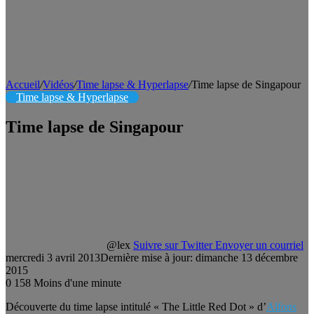
Accueil
/
Vidéos
/
Time lapse & Hyperlapse
/
Time lapse de Singapour
Time lapse & Hyperlapse
Time lapse de Singapour
@lex
Suivre sur Twitter
Envoyer un courriel
mercredi 3 avril 2013
Dernière mise à jour: dimanche 13 décembre
2015
0
158
Moins d'une minute
Découverte du time lapse intitulé « The Little Red Dot » d’
Alfons