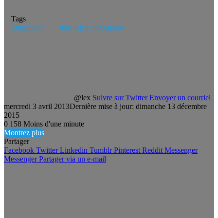
Tags
Singapour
time lapse Singapour
@lex
Suivre sur Twitter
Envoyer un courriel
mercredi 3 avril 2013
Dernière mise à jour: dimanche 13 décembre
2015
0
158
Moins d'une minute
Montrez plus
Partager
Facebook
Twitter
Linkedin
Tumblr
Pinterest
Reddit
Messenger
Messenger
Partager via un e-mail