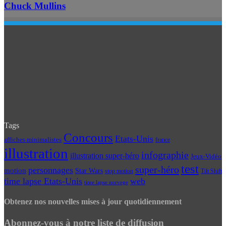
Chuck Mullins
Tags
Concours
Etats-Unis
affiches minimalistes
france
illustration
infographie
illustration super-héro
Jeux-Vidéo
test
super-héro
personnages
motion
Star Wars
Tilt Shift
stop motion
time lapse Etats-Unis
web
time lapse norvege
Obtenez nos nouvelles mises à jour quotidiennement
Abonnez-vous à notre liste de diffusion