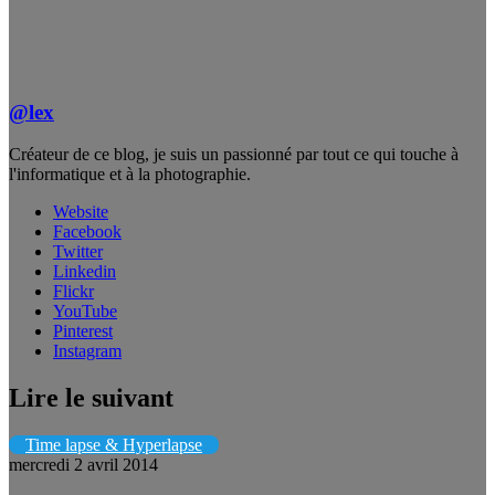
@lex
Créateur de ce blog, je suis un passionné par tout ce qui touche à
l'informatique et à la photographie.
Website
Facebook
Twitter
Linkedin
Flickr
YouTube
Pinterest
Instagram
Lire le suivant
Time lapse & Hyperlapse
mercredi 2 avril 2014