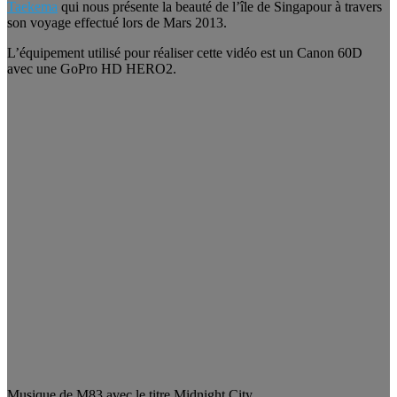
Taekema
qui nous présente la beauté de l’île de Singapour à travers
son voyage effectué lors de Mars 2013.
L’équipement utilisé pour réaliser cette vidéo est un Canon 60D
avec une GoPro HD HERO2.
Musique de M83 avec le titre Midnight City.