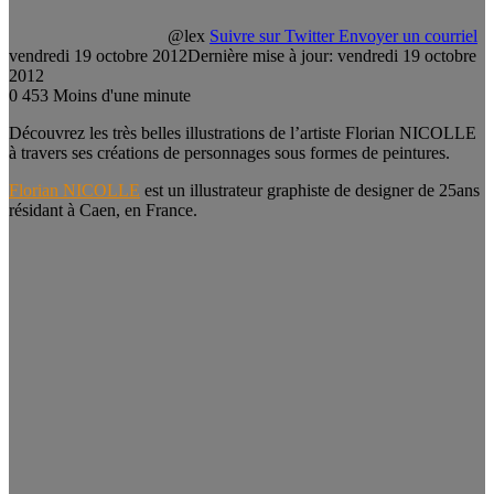
@lex
Suivre sur Twitter
Envoyer un courriel
vendredi 19 octobre 2012
Dernière mise à jour: vendredi 19 octobre
2012
0
453
Moins d'une minute
Découvrez les très belles illustrations de l’artiste Florian NICOLLE
à travers ses créations de personnages sous formes de peintures.
Florian NICOLLE
est un illustrateur graphiste de designer de 25ans
résidant à Caen, en France.