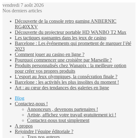
vendredi 7 août 2026
Nos derniers articles
Découverte de la console retro gaming ANBERNIC
RG40XXV
Découverte du projecteur portable HD WANBO T2 Max
Les tactiques gagnantes dans les jeux de casino
Barcelone : Les événements qui promettent de marquer l’été
2023
Comment jouer au casino en ligne ?
Pourquoi commencer une croisière par Marseille ?
Produits personnalisés chez Wanapix : la meilleure option
pour créer vos propres produits
L’esport au Jeux olympiques, la consécration finale ?
Barcelone : les activités les plus insolites du moment !
Art : au cœur des tendances des galeries en ligne
Blog
Contactez-nous !
Annonceurs , devenons partenaires !
Artiste, affichez votre travail gratuitement ici !
Contactez-nous tout simplement
A propos
Rejoindre l’équipe éditoriale ?
Tous nos auteurs