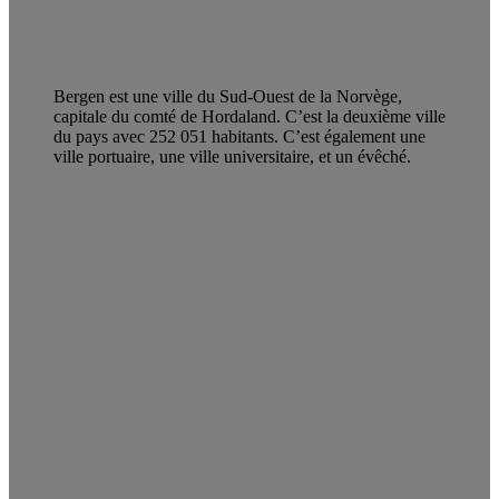
Bergen est une ville du Sud-Ouest de la Norvège,
capitale du comté de Hordaland. C’est la deuxième ville
du pays avec 252 051 habitants. C’est également une
ville portuaire, une ville universitaire, et un évêché.