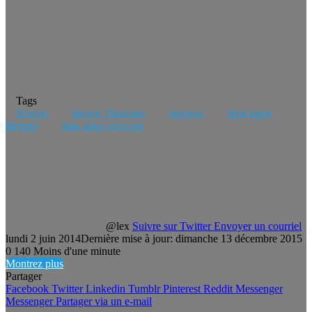
Tags
Bergen
Jørgen Thomsen
norvege
time lapse
Bergen
time lapse norvege
@lex
Suivre sur Twitter
Envoyer un courriel
lundi 2 juin 2014
Dernière mise à jour: dimanche 13 décembre 2015
0
140
Moins d'une minute
Montrez plus
Partager
Facebook
Twitter
Linkedin
Tumblr
Pinterest
Reddit
Messenger
Messenger
Partager via un e-mail