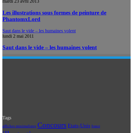
mardi 23 avril 2013
Les illustrations sous formes de peinture de
PhantomxLord
Saut dans le vide – les humaines volent
lundi 2 mai 2011
Saut dans le vide – les humaines volent
Tags
Concours
Etats-Unis
affiches minimalistes
france