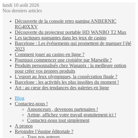
lundi 10 août 2026
Nos derniers articles
Découverte de la console retro gaming ANBERNIC
RG40XXV
Découverte du projecteur portable HD WANBO T2 Max
Les tactiques gagnantes dans les jeux de casino
Barcelone : Les événements qui promettent de marquer l’été
2023
Comment jouer au casino en ligne ?
Pourquoi commencer une croisière par Marseille ?
Produits personnalisés chez Wanapix : la meilleure option
pour créer vos propres produits
L’esport au Jeux olympiques, la consécration finale ?
Barcelone : les activités les plus insolites du moment !
Art : au cœur des tendances des galeries en ligne
Blog
Contactez-nous !
Annonceurs , devenons partenaires !
Artiste, affichez votre travail gratuitement ici !
Contactez-nous tout simplement
A propos
Rejoindre l’équipe éditoriale ?
Tous nos auteurs