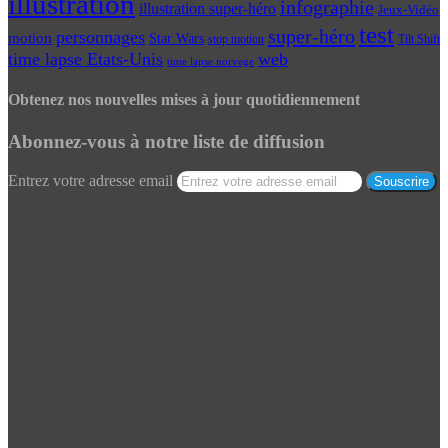
illustration
infographie
illustration super-héro
Jeux-Vidéo
test
super-héro
personnages
motion
Star Wars
Tilt Shift
stop motion
time lapse Etats-Unis
web
time lapse norvege
Obtenez nos nouvelles mises à jour quotidiennement
Abonnez-vous à notre liste de diffusion
Entrez votre adresse email