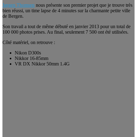
Jørgen Thomsen
nous présente son premier projet que je trouve très
bien réussi, un time lapse de 4 minutes sur la charmante petite ville
de Bergen.
Son travail a tout de même débuté en janvier 2013 pour un total de
100 000 photos prises. Au final, seulement 7 500 ont été utilisées.
Côté matériel, on retrouve :
Nikon D300s
Nikkor 16-85mm
VR DX Nikkor 50mm 1.4G