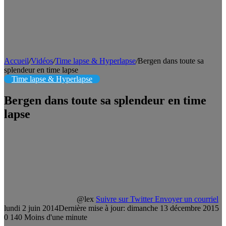
Accueil
/
Vidéos
/
Time lapse & Hyperlapse
/
Bergen dans toute sa
splendeur en time lapse
Time lapse & Hyperlapse
Bergen dans toute sa splendeur en time
lapse
@lex
Suivre sur Twitter
Envoyer un courriel
lundi 2 juin 2014
Dernière mise à jour: dimanche 13 décembre 2015
0
140
Moins d'une minute