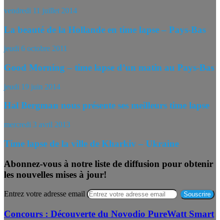
vendredi 11 juillet 2014
La beauté de la Hollande en time lapse – Pays-Bas
jeudi 6 octobre 2011
Good Morning – time lapse d’un matin au Pays-Bas
jeudi 19 juin 2014
Hal Bergman nous présente ses meilleurs time lapse
mercredi 3 avril 2013
Time lapse de la ville de Kharkiv – Ukraine
Abonnez-vous à notre liste de diffusion pour obtenir
les nouvelles mises à jour!
Entrez votre adresse email
Concours : Découverte du Novodio PureWatt Smart