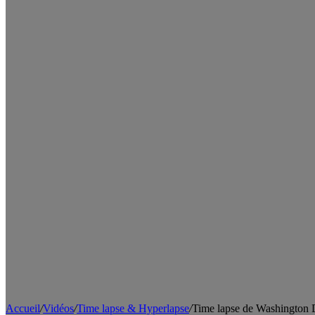
Accueil
/
Vidéos
/
Time lapse & Hyperlapse
/
Time lapse de Washington 