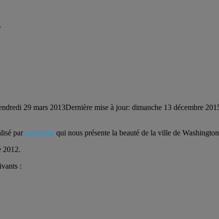
s
endredi 29 mars 2013
Dernière mise à jour: dimanche 13 décembre 201
alisé par
uzcmedia
qui nous présente la beauté de la ville de Washingto
e 2012.
vants :