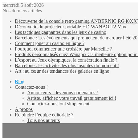
mercredi 5 août 2026
Nos derniers articles
Découverte de la console retro gaming ANBERNIC RG40X
Découverte du projecteur portable HD WANBO T2 Max
Les tactiques gagnantes dans les jeux de casino
Barcelone : Les événements qui promettent de marquer l’été 2
Comment jouer au casino en ligne ?
Pourquoi commencer une croisière par Marseille ?
Produits personnalisés chez Wanapix : la meilleure option pour 
L’esport au Jeux olympiques, la consécration finale ?
Barcelone : les activités les plus insolites du moment !
Art : au cœur des tendances des galeries en ligne
Blog
Contactez-nous !
Annonceurs , devenons partenaires !
Artiste, affichez votre travail gratuitement ici !
Contactez-nous tout simplement
A propos
Rejoindre l’équipe éditoriale ?
Tous nos auteurs