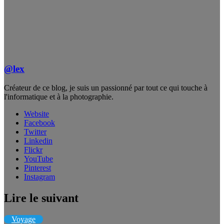
@lex
Créateur de ce blog, je suis un passionné par tout ce qui touche à
l'informatique et à la photographie.
Website
Facebook
Twitter
Linkedin
Flickr
YouTube
Pinterest
Instagram
Lire le suivant
Voyage