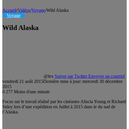
Accueil
/
Vidéos
/
Voyage
/
Wild Alaska
Voyage
Wild Alaska
@lex
Suivre sur Twitter
Envoyer un courriel
vendredi 21 août 2015
Dernière mise à jour: mercredi 30 décembre
2015
0
277
Moins d'une minute
Focus sur le travail réalisé par les cinéastes Aliscia Young et Richard
Sidey lors d’une expédition en Juillet à 2015 dans le du sud de
l’Alaska.