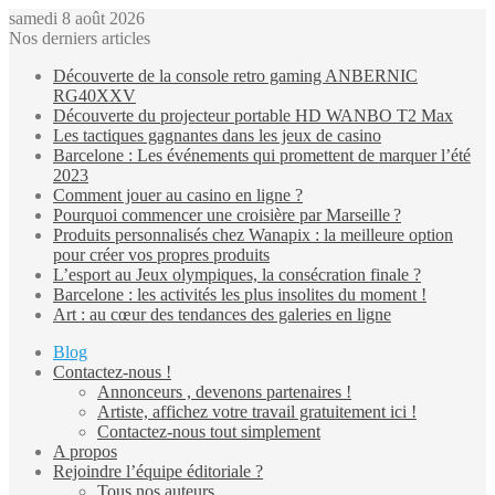
samedi 8 août 2026
Nos derniers articles
Découverte de la console retro gaming ANBERNIC
RG40XXV
Découverte du projecteur portable HD WANBO T2 Max
Les tactiques gagnantes dans les jeux de casino
Barcelone : Les événements qui promettent de marquer l’été
2023
Comment jouer au casino en ligne ?
Pourquoi commencer une croisière par Marseille ?
Produits personnalisés chez Wanapix : la meilleure option
pour créer vos propres produits
L’esport au Jeux olympiques, la consécration finale ?
Barcelone : les activités les plus insolites du moment !
Art : au cœur des tendances des galeries en ligne
Blog
Contactez-nous !
Annonceurs , devenons partenaires !
Artiste, affichez votre travail gratuitement ici !
Contactez-nous tout simplement
A propos
Rejoindre l’équipe éditoriale ?
Tous nos auteurs