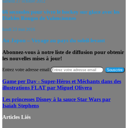
samedi 27 octobre 2012
66 secondes pour vivre le hockey sur glace avec les
Diables Rouges de Valenciennes
lundi 23 mai 2016
Au Japon – Voyage au pays du soleil-levant
Abonnez-vous à notre liste de diffusion pour obtenir
les nouvelles mises à jour!
Entrez votre adresse email
Game per Day - Super-Héros et Méchants dans des
illustrations FLAT par Miguel Olivera
Les princesses Disney à la sauce Star Wars par
Isaiah Stephens
Articles Liés