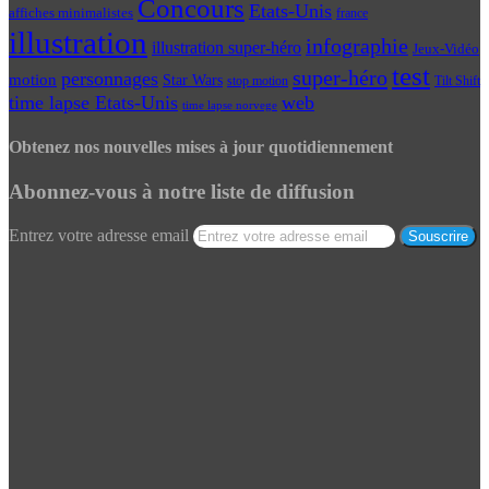
Concours
Etats-Unis
affiches minimalistes
france
illustration
infographie
illustration super-héro
Jeux-Vidéo
test
super-héro
personnages
motion
Star Wars
Tilt Shift
stop motion
time lapse Etats-Unis
web
time lapse norvege
Obtenez nos nouvelles mises à jour quotidiennement
Abonnez-vous à notre liste de diffusion
Entrez votre adresse email