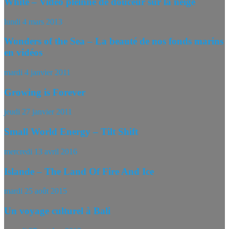
White – Vidéo pleinne de douceur sur la neige
lundi 4 mars 2013
Wonders of the Sea – La beauté de nos fonds marins
en vidéos
mardi 4 janvier 2011
Growing is Forever
jeudi 27 janvier 2011
Small World Energy – Tilt Shift
mercredi 13 avril 2016
Islande – The Land Of Fire And Ice
mardi 25 août 2015
Un voyage culturel à Bali