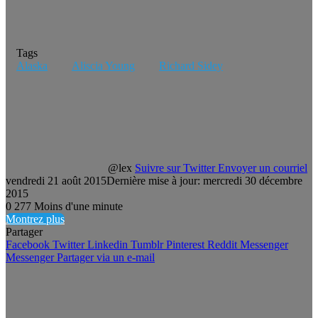
Tags
Alaska
Aliscia Young
Richard Sidey
@lex
Suivre sur Twitter
Envoyer un courriel
vendredi 21 août 2015
Dernière mise à jour: mercredi 30 décembre
2015
0
277
Moins d'une minute
Montrez plus
Partager
Facebook
Twitter
Linkedin
Tumblr
Pinterest
Reddit
Messenger
Messenger
Partager via un e-mail