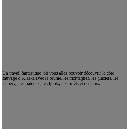
Un travail fantastique où vous allez pouvoir découvrir le côté
sauvage d’Alaska avec la brume, les montagnes, les glaciers, les
icebergs, les baleines, les fjords, des forêts et des ours.