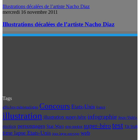
Illustrations décalées de l’artiste Nacho Diaz
mercredi 16 novembre 2011
Illustrations décalées de l’artiste Nacho Diaz
Tags
Concours
Etats-Unis
affiches minimalistes
france
illustration
infographie
illustration super-héro
Jeux-Vidéo
test
super-héro
personnages
motion
Star Wars
Tilt Shift
stop motion
time lapse Etats-Unis
web
time lapse norvege