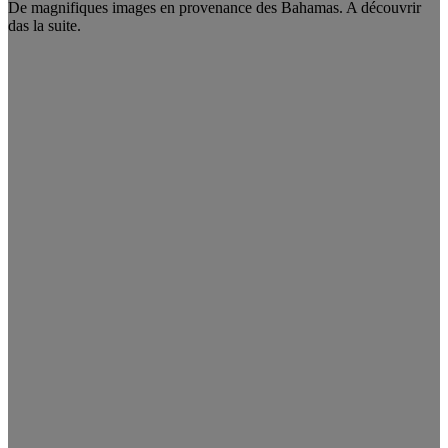
De magnifiques images en provenance des Bahamas. A découvrir
das la suite.