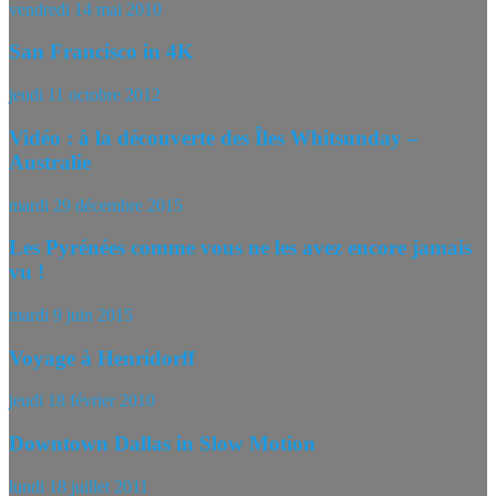
vendredi 14 mai 2010
San Francisco in 4K
jeudi 11 octobre 2012
Vidéo : à la découverte des Îles Whitsunday –
Australie
mardi 29 décembre 2015
Les Pyrénées comme vous ne les avez encore jamais
vu !
mardi 9 juin 2015
Voyage à Henridorff
jeudi 18 février 2010
Downtown Dallas in Slow Motion
lundi 18 juillet 2011