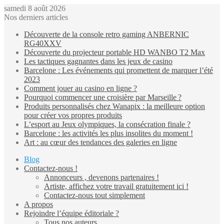
samedi 8 août 2026
Nos derniers articles
Découverte de la console retro gaming ANBERNIC
RG40XXV
Découverte du projecteur portable HD WANBO T2 Max
Les tactiques gagnantes dans les jeux de casino
Barcelone : Les événements qui promettent de marquer l’été
2023
Comment jouer au casino en ligne ?
Pourquoi commencer une croisière par Marseille ?
Produits personnalisés chez Wanapix : la meilleure option
pour créer vos propres produits
L’esport au Jeux olympiques, la consécration finale ?
Barcelone : les activités les plus insolites du moment !
Art : au cœur des tendances des galeries en ligne
Blog
Contactez-nous !
Annonceurs , devenons partenaires !
Artiste, affichez votre travail gratuitement ici !
Contactez-nous tout simplement
A propos
Rejoindre l’équipe éditoriale ?
Tous nos auteurs