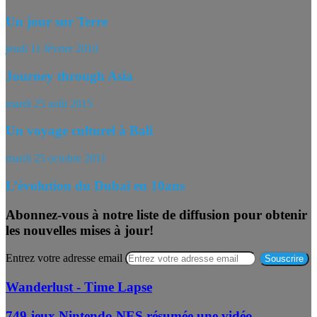
Un jour sur Terre
jeudi 11 février 2010
Journey through Asia
mardi 25 août 2015
Un voyage culturel à Bali
mardi 25 octobre 2011
L’évolution du Dubaï en 10ans
Abonnez-vous à notre liste de diffusion pour obtenir
les nouvelles mises à jour!
Entrez votre adresse email
Wanderlust - Time Lapse
749 jeux Nintendo NES résumée une vidéo