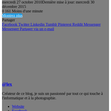
mercredi 27 octobre 2010
Dernière mise à jour: mercredi 30
décembre 2015
0
161
Moins d'une minute
Montrez plus
Partager
Facebook
Twitter
Linkedin
Tumblr
Pinterest
Reddit
Messenger
Messenger
Partager via un e-mail
@lex
Créateur de ce blog, je suis un passionné par tout ce qui touche à
l'informatique et à la photographie.
Website
Facebook