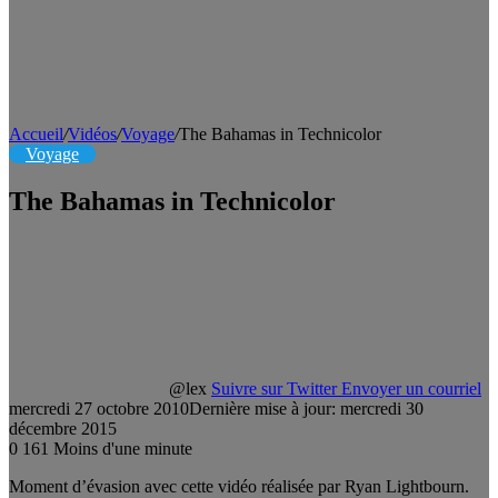
Accueil
/
Vidéos
/
Voyage
/
The Bahamas in Technicolor
Voyage
The Bahamas in Technicolor
@lex
Suivre sur Twitter
Envoyer un courriel
mercredi 27 octobre 2010
Dernière mise à jour: mercredi 30
décembre 2015
0
161
Moins d'une minute
Moment d’évasion avec cette vidéo réalisée par Ryan Lightbourn.