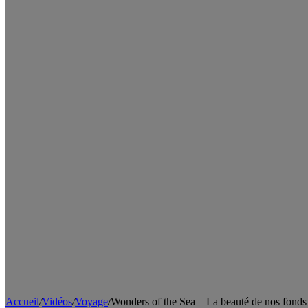
Accueil
/
Vidéos
/
Voyage
/
Wonders of the Sea – La beauté de nos fonds