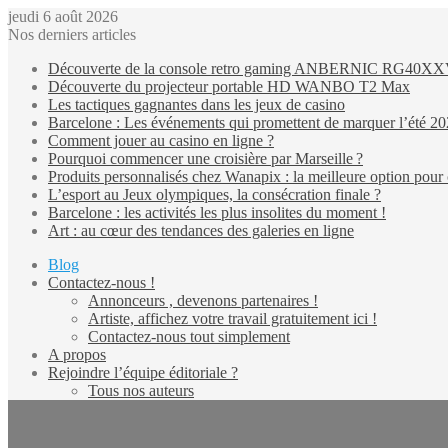
jeudi 6 août 2026
Nos derniers articles
Découverte de la console retro gaming ANBERNIC RG40X
Découverte du projecteur portable HD WANBO T2 Max
Les tactiques gagnantes dans les jeux de casino
Barcelone : Les événements qui promettent de marquer l’été 2
Comment jouer au casino en ligne ?
Pourquoi commencer une croisière par Marseille ?
Produits personnalisés chez Wanapix : la meilleure option pour 
L’esport au Jeux olympiques, la consécration finale ?
Barcelone : les activités les plus insolites du moment !
Art : au cœur des tendances des galeries en ligne
Blog
Contactez-nous !
Annonceurs , devenons partenaires !
Artiste, affichez votre travail gratuitement ici !
Contactez-nous tout simplement
A propos
Rejoindre l’équipe éditoriale ?
Tous nos auteurs