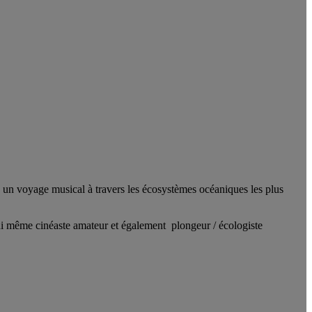
 un voyage musical à travers les écosystèmes océaniques les plus
lui même cinéaste amateur et également plongeur / écologiste