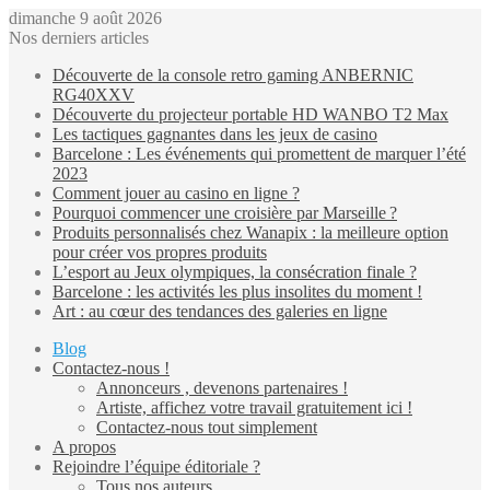
dimanche 9 août 2026
Nos derniers articles
Découverte de la console retro gaming ANBERNIC
RG40XXV
Découverte du projecteur portable HD WANBO T2 Max
Les tactiques gagnantes dans les jeux de casino
Barcelone : Les événements qui promettent de marquer l’été
2023
Comment jouer au casino en ligne ?
Pourquoi commencer une croisière par Marseille ?
Produits personnalisés chez Wanapix : la meilleure option
pour créer vos propres produits
L’esport au Jeux olympiques, la consécration finale ?
Barcelone : les activités les plus insolites du moment !
Art : au cœur des tendances des galeries en ligne
Blog
Contactez-nous !
Annonceurs , devenons partenaires !
Artiste, affichez votre travail gratuitement ici !
Contactez-nous tout simplement
A propos
Rejoindre l’équipe éditoriale ?
Tous nos auteurs