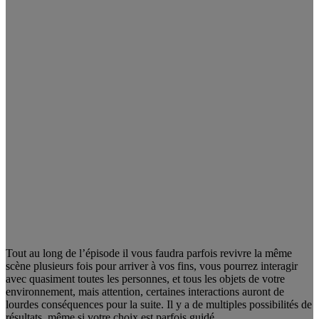
Tout au long de l’épisode il vous faudra parfois revivre la même
scène plusieurs fois pour arriver à vos fins, vous pourrez interagir
avec quasiment toutes les personnes, et tous les objets de votre
environnement, mais attention, certaines interactions auront de
lourdes conséquences pour la suite. Il y a de multiples possibilités de
résultats, même si votre choix est parfois guidé.