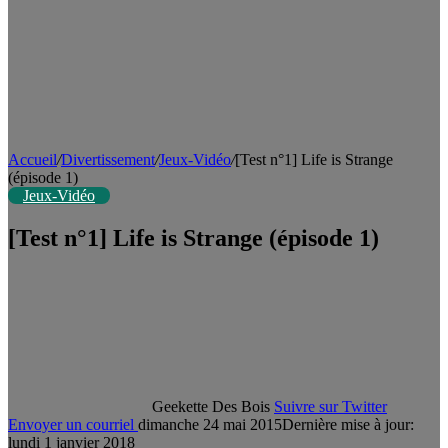
Accueil
/
Divertissement
/
Jeux-Vidéo
/
[Test n°1] Life is Strange
(épisode 1)
Jeux-Vidéo
[Test n°1] Life is Strange (épisode 1)
Geekette Des Bois
Suivre sur Twitter
Envoyer un courriel
dimanche 24 mai 2015
Dernière mise à jour:
lundi 1 janvier 2018