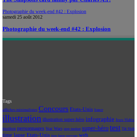
Photographie du week-end #42 : Explosion
samedi 25 août 2012
Photographie du week-end #42 : Explosion
Tags
Concours
Etats-Unis
affiches minimalistes
france
illustration
infographie
illustration super-héro
Jeux-Vidéo
test
super-héro
personnages
motion
Star Wars
Tilt Shift
stop motion
time lapse Etats-Unis
web
time lapse norvege