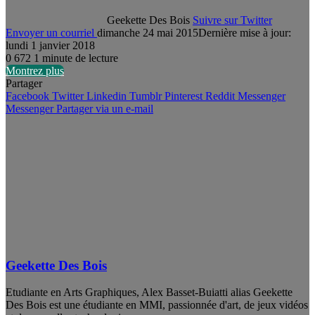
Geekette Des Bois
Suivre sur Twitter
Envoyer un courriel
dimanche 24 mai 2015
Dernière mise à jour:
lundi 1 janvier 2018
0
672
1 minute de lecture
Montrez plus
Partager
Facebook
Twitter
Linkedin
Tumblr
Pinterest
Reddit
Messenger
Messenger
Partager via un e-mail
Geekette Des Bois
Etudiante en Arts Graphiques, Alex Basset-Buiatti alias Geekette
Des Bois est une étudiante en MMI, passionnée d'art, de jeux vidéos