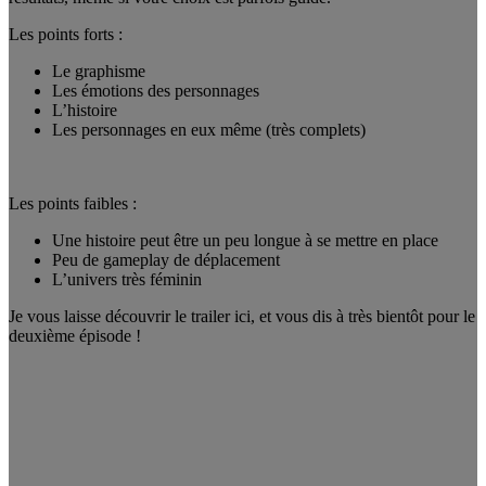
Les points forts :
Le graphisme
Les émotions des personnages
L’histoire
Les personnages en eux même (très complets)
Les points faibles :
Une histoire peut être un peu longue à se mettre en place
Peu de gameplay de déplacement
L’univers très féminin
Je vous laisse découvrir le trailer ici, et vous dis à très bientôt pour le
deuxième épisode !