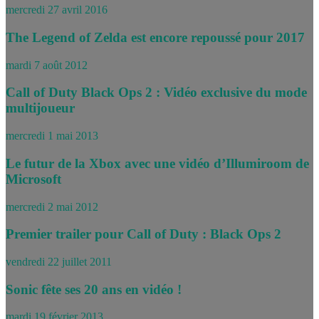
mercredi 27 avril 2016
The Legend of Zelda est encore repoussé pour 2017
mardi 7 août 2012
Call of Duty Black Ops 2 : Vidéo exclusive du mode
multijoueur
mercredi 1 mai 2013
Le futur de la Xbox avec une vidéo d’Illumiroom de
Microsoft
mercredi 2 mai 2012
Premier trailer pour Call of Duty : Black Ops 2
vendredi 22 juillet 2011
Sonic fête ses 20 ans en vidéo !
mardi 19 février 2013