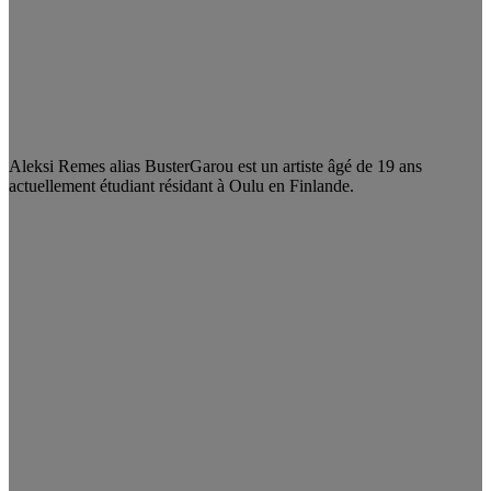
Aleksi Remes alias BusterGarou est un artiste âgé de 19 ans
actuellement étudiant résidant à Oulu en Finlande.