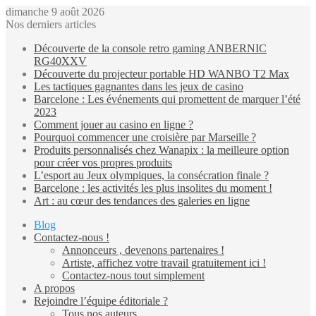
dimanche 9 août 2026
Nos derniers articles
Découverte de la console retro gaming ANBERNIC
RG40XXV
Découverte du projecteur portable HD WANBO T2 Max
Les tactiques gagnantes dans les jeux de casino
Barcelone : Les événements qui promettent de marquer l’été
2023
Comment jouer au casino en ligne ?
Pourquoi commencer une croisière par Marseille ?
Produits personnalisés chez Wanapix : la meilleure option
pour créer vos propres produits
L’esport au Jeux olympiques, la consécration finale ?
Barcelone : les activités les plus insolites du moment !
Art : au cœur des tendances des galeries en ligne
Blog
Contactez-nous !
Annonceurs , devenons partenaires !
Artiste, affichez votre travail gratuitement ici !
Contactez-nous tout simplement
A propos
Rejoindre l’équipe éditoriale ?
Tous nos auteurs