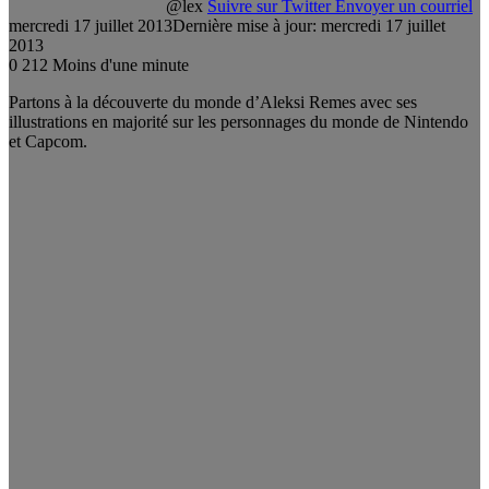
@lex
Suivre sur Twitter
Envoyer un courriel
mercredi 17 juillet 2013
Dernière mise à jour: mercredi 17 juillet
2013
0
212
Moins d'une minute
Partons à la découverte du monde d’Aleksi Remes avec ses
illustrations en majorité sur les personnages du monde de Nintendo
et Capcom.