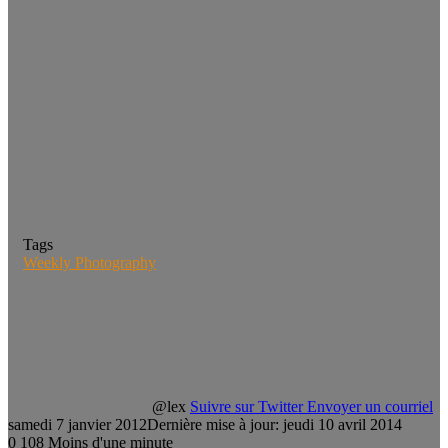
Tags
Weekly Photography
@lex
Suivre sur Twitter
Envoyer un courriel
samedi 7 janvier 2012
Dernière mise à jour: jeudi 10 avril 2014
0
108
Moins d'une minute