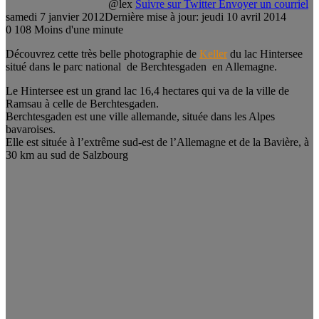
@lex
Suivre sur Twitter
Envoyer un courriel
samedi 7 janvier 2012
Dernière mise à jour: jeudi 10 avril 2014
0
108
Moins d'une minute
Découvrez cette très belle photographie de
Keller
du lac Hintersee
situé dans le parc national de Berchtesgaden en Allemagne.
Le Hintersee est un grand lac 16,4 hectares qui va de la ville de
Ramsau à celle de Berchtesgaden.
Berchtesgaden est une ville allemande, située dans les Alpes
bavaroises.
Elle est située à l’extrême sud-est de l’Allemagne et de la Bavière, à
30 km au sud de Salzbourg