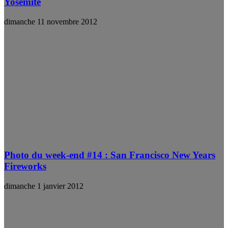
Yosemite
dimanche 11 novembre 2012
Photo du week-end #14 : San Francisco New Years
Fireworks
dimanche 1 janvier 2012