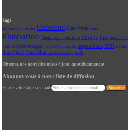
Tags
Concours
Etats-Unis
affiches minimalistes
france
illustration
infographie
illustration super-héro
Jeux-Vidéo
test
super-héro
personnages
motion
Star Wars
Tilt Shift
stop motion
time lapse Etats-Unis
web
time lapse norvege
Obtenez nos nouvelles mises à jour quotidiennement
Abonnez-vous à notre liste de diffusion
Entrez votre adresse email