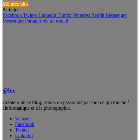
Montrez plus
Partager
Facebook
Twitter
Linkedin
Tumblr
Pinterest
Reddit
Messenger
Messenger
Partager via un e-mail
@lex
Créateur de ce blog, je suis un passionné par tout ce qui touche à
l'informatique et à la photographie.
Website
Facebook
Twitter
Linkedin