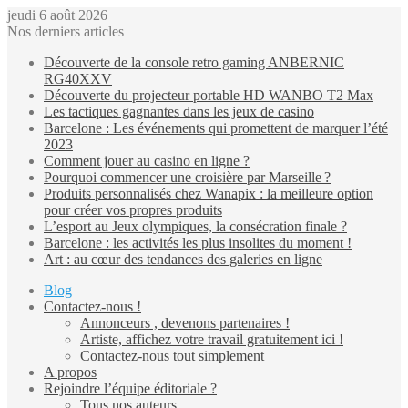
jeudi 6 août 2026
Nos derniers articles
Découverte de la console retro gaming ANBERNIC
RG40XXV
Découverte du projecteur portable HD WANBO T2 Max
Les tactiques gagnantes dans les jeux de casino
Barcelone : Les événements qui promettent de marquer l’été
2023
Comment jouer au casino en ligne ?
Pourquoi commencer une croisière par Marseille ?
Produits personnalisés chez Wanapix : la meilleure option
pour créer vos propres produits
L’esport au Jeux olympiques, la consécration finale ?
Barcelone : les activités les plus insolites du moment !
Art : au cœur des tendances des galeries en ligne
Blog
Contactez-nous !
Annonceurs , devenons partenaires !
Artiste, affichez votre travail gratuitement ici !
Contactez-nous tout simplement
A propos
Rejoindre l’équipe éditoriale ?
Tous nos auteurs