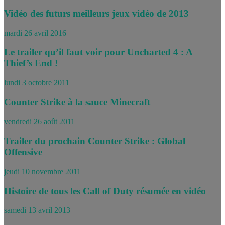
Vidéo des futurs meilleurs jeux vidéo de 2013
mardi 26 avril 2016
Le trailer qu’il faut voir pour Uncharted 4 : A
Thief’s End !
lundi 3 octobre 2011
Counter Strike à la sauce Minecraft
vendredi 26 août 2011
Trailer du prochain Counter Strike : Global
Offensive
jeudi 10 novembre 2011
Histoire de tous les Call of Duty résumée en vidéo
samedi 13 avril 2013