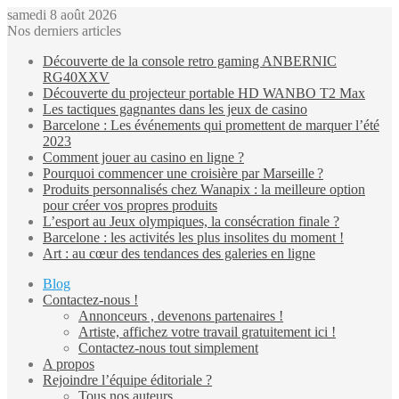
samedi 8 août 2026
Nos derniers articles
Découverte de la console retro gaming ANBERNIC
RG40XXV
Découverte du projecteur portable HD WANBO T2 Max
Les tactiques gagnantes dans les jeux de casino
Barcelone : Les événements qui promettent de marquer l’été
2023
Comment jouer au casino en ligne ?
Pourquoi commencer une croisière par Marseille ?
Produits personnalisés chez Wanapix : la meilleure option
pour créer vos propres produits
L’esport au Jeux olympiques, la consécration finale ?
Barcelone : les activités les plus insolites du moment !
Art : au cœur des tendances des galeries en ligne
Blog
Contactez-nous !
Annonceurs , devenons partenaires !
Artiste, affichez votre travail gratuitement ici !
Contactez-nous tout simplement
A propos
Rejoindre l’équipe éditoriale ?
Tous nos auteurs