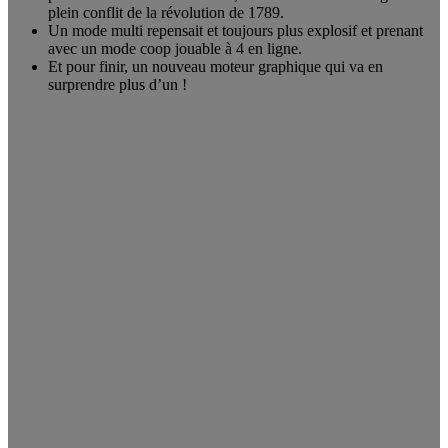
plein conflit de la révolution de 1789.
Un mode multi repensait et toujours plus explosif et prenant
avec un mode coop jouable à 4 en ligne.
Et pour finir, un nouveau moteur graphique qui va en
surprendre plus d’un !