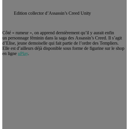
Edition collector d’Assassin’s Creed Unity
Côté « rumeur », on apprend dernièrement qu’il y aurait enfin
un personnage féminin dans la saga des Assassin’s Creed. Il s’agit
d’Elise, jeune demoiselle qui fait partie de l’ordre des Templiers.
Elle est d’ailleurs déjà disponible sous forme de figurine sur le shop
en ligne
uPlay
.