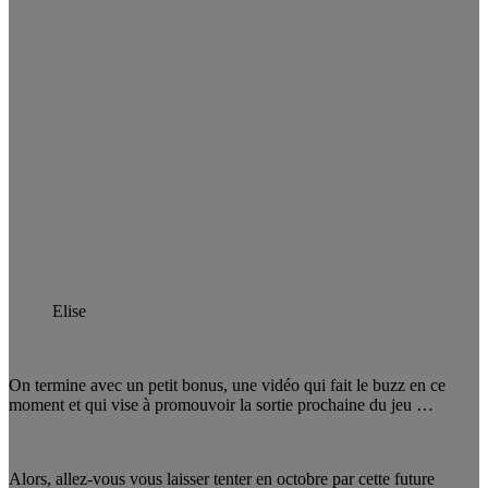
Elise
On termine avec un petit bonus, une vidéo qui fait le buzz en ce
moment et qui vise à promouvoir la sortie prochaine du jeu …
Alors, allez-vous vous laisser tenter en octobre par cette future