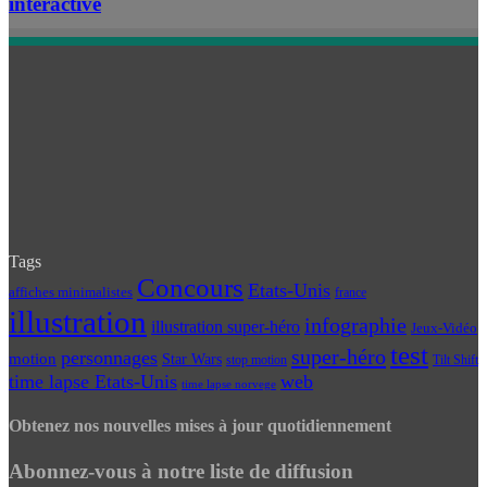
interactive
Tags
Concours
Etats-Unis
affiches minimalistes
france
illustration
infographie
illustration super-héro
Jeux-Vidéo
test
super-héro
personnages
motion
Star Wars
Tilt Shift
stop motion
time lapse Etats-Unis
web
time lapse norvege
Obtenez nos nouvelles mises à jour quotidiennement
Abonnez-vous à notre liste de diffusion