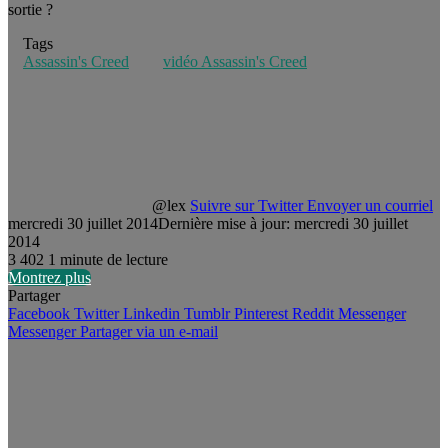
sortie ?
Tags
Assassin's Creed
vidéo Assassin's Creed
@lex
Suivre sur Twitter
Envoyer un courriel
mercredi 30 juillet 2014
Dernière mise à jour: mercredi 30 juillet
2014
3
402
1 minute de lecture
Montrez plus
Partager
Facebook
Twitter
Linkedin
Tumblr
Pinterest
Reddit
Messenger
Messenger
Partager via un e-mail