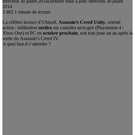
mercredi 30 juillet 2014
Dernière mise à jour: mercredi 30 juillet
2014
3
402
1 minute de lecture
La célèbre licence d’Ubisoft,
Assassin’s Creed Unity
, orienté
action / infiltration
sortira
sur consoles next-gen (Playstation 4 /
Xbox One) et PC en
octobre prochain
, soit tout juste un an après la
sortie du Assassin’s Creed IV.
A quoi faut-il s’attendre ?