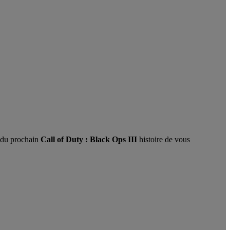
it du prochain
Call of Duty : Black Ops III
histoire de vous