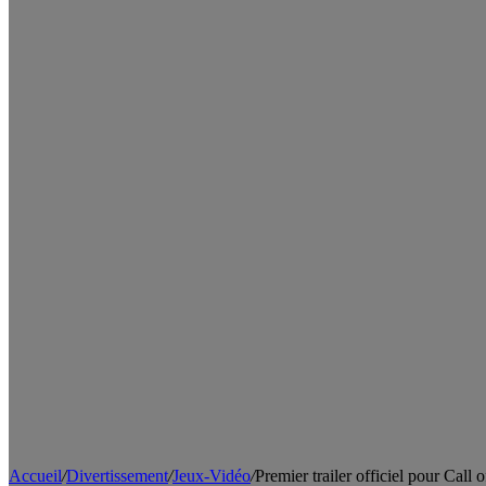
Accueil
/
Divertissement
/
Jeux-Vidéo
/
Premier trailer officiel pour Call 