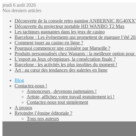
jeudi 6 août 2026
Nos derniers articles
Découverte de la console retro gaming ANBERNIC RG40X
Découverte du projecteur portable HD WANBO T2 Max
Les tactiques gagnantes dans les jeux de casino
Barcelone : Les événements qui promettent de marquer l’été 2
Comment jouer au casino en ligne ?
Pourquoi commencer une croisière par Marseille ?
Produits personnalisés chez Wanapix : la meilleure option pour 
L’esport au Jeux olympiques, la consécration finale ?
Barcelone : les activités les plus insolites du moment !
Art : au cœur des tendances des galeries en ligne
Blog
Contactez-nous !
Annonceurs , devenons partenaires !
Artiste, affichez votre travail gratuitement ici !
Contactez-nous tout simplement
A propos
Rejoindre l’équipe éditoriale ?
Tous nos auteurs