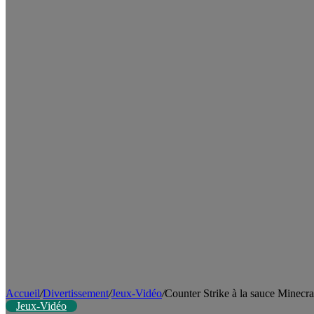
Accueil
/
Divertissement
/
Jeux-Vidéo
/
Counter Strike à la sauce Minecra
Jeux-Vidéo