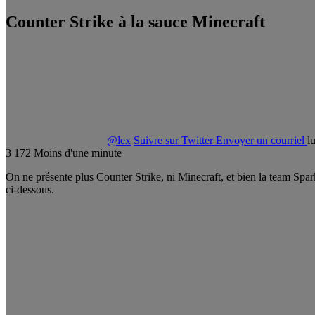
Counter Strike à la sauce Minecraft
@lex
Suivre sur Twitter
Envoyer un courriel
l
3
172
Moins d'une minute
On ne présente plus Counter Strike, ni Minecraft, et bien la team Spar
ci-dessous.