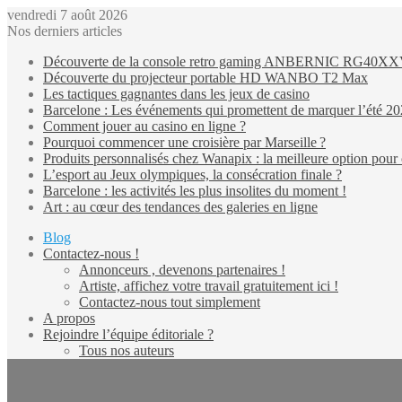
vendredi 7 août 2026
Nos derniers articles
Découverte de la console retro gaming ANBERNIC RG40X
Découverte du projecteur portable HD WANBO T2 Max
Les tactiques gagnantes dans les jeux de casino
Barcelone : Les événements qui promettent de marquer l’été 2
Comment jouer au casino en ligne ?
Pourquoi commencer une croisière par Marseille ?
Produits personnalisés chez Wanapix : la meilleure option pour 
L’esport au Jeux olympiques, la consécration finale ?
Barcelone : les activités les plus insolites du moment !
Art : au cœur des tendances des galeries en ligne
Blog
Contactez-nous !
Annonceurs , devenons partenaires !
Artiste, affichez votre travail gratuitement ici !
Contactez-nous tout simplement
A propos
Rejoindre l’équipe éditoriale ?
Tous nos auteurs