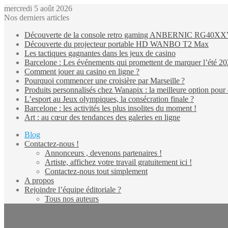
mercredi 5 août 2026
Nos derniers articles
Découverte de la console retro gaming ANBERNIC RG40X
Découverte du projecteur portable HD WANBO T2 Max
Les tactiques gagnantes dans les jeux de casino
Barcelone : Les événements qui promettent de marquer l’été 2
Comment jouer au casino en ligne ?
Pourquoi commencer une croisière par Marseille ?
Produits personnalisés chez Wanapix : la meilleure option pour 
L’esport au Jeux olympiques, la consécration finale ?
Barcelone : les activités les plus insolites du moment !
Art : au cœur des tendances des galeries en ligne
Blog
Contactez-nous !
Annonceurs , devenons partenaires !
Artiste, affichez votre travail gratuitement ici !
Contactez-nous tout simplement
A propos
Rejoindre l’équipe éditoriale ?
Tous nos auteurs