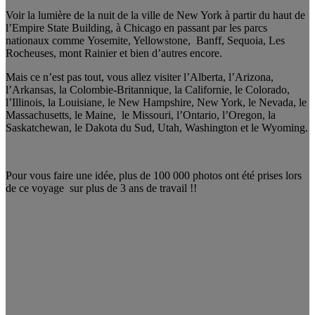
Voir la lumière de la nuit de la ville de New York à partir du haut de
l’Empire State Building, à Chicago en passant par les parcs
nationaux comme Yosemite, Yellowstone, Banff, Sequoia, Les
Rocheuses, mont Rainier et bien d’autres encore.
Mais ce n’est pas tout, vous allez visiter l’Alberta, l’Arizona,
l’Arkansas, la Colombie-Britannique, la Californie, le Colorado,
l’Illinois, la Louisiane, le New Hampshire, New York, le Nevada, le
Massachusetts, le Maine, le Missouri, l’Ontario, l’Oregon, la
Saskatchewan, le Dakota du Sud, Utah, Washington et le Wyoming.
Pour vous faire une idée, plus de 100 000 photos ont été prises lors
de ce voyage sur plus de 3 ans de travail !!