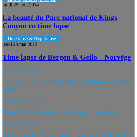
lundi 25 août 2014
La beauté du Parc national de Kings
Canyon en time lapse
Time lapse & Hyperlapse
jeudi 23 mai 2013
Time lapse de Bergen & Geilo – Norvège
mardi 7 octobre 2014
La nature de la région italienne d’Abruzzes en time
lapse
lundi 10 février 2014
Beauté de la Victoria en time lapse – Australie
jeudi 1 août 2013
Découverte de l’Annapurna – sommet de l’Himalaya