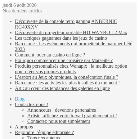
jeudi 6 août 2026
Nos derniers articles
Découverte de la console retro gaming ANBERNIC
RG40XXV
Découverte du projecteur portable HD WANBO T2 Max
Les tactiques gagnantes dans les jeux de casino
Barcelone : Les événements qui promettent de marquer l’été
2023
Comment jouer au casino en ligne ?
Pourquoi commencer une croisière par Marseille ?
Produits personnalisés chez Wanapix : la meilleure option
pour créer vos propres produits
L’esport au Jeux olympiques, la consécration finale ?
Barcelone : les activités les plus insolites du moment !
Art : au cœur des tendances des galeries en ligne
Blog
Contactez-nous !
Annonceurs , devenons partenaires !
Artiste, affichez votre travail gratuitement ici !
Contactez-nous tout simplement
A propos
Rejoindre l’équipe éditoriale ?
Tous nos auteurs