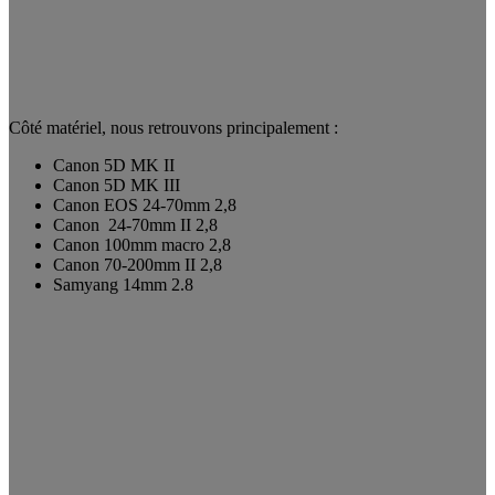
Côté matériel, nous retrouvons principalement :
Canon 5D MK II
Canon 5D MK III
Canon EOS 24-70mm 2,8
Canon 24-70mm II 2,8
Canon 100mm macro 2,8
Canon 70-200mm II 2,8
Samyang 14mm 2.8