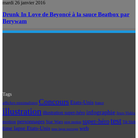
mardi 26 janvier 2016
Drunk In Love de Beyoncé à la sauce Beatbox par
Berywam
Tags
Concours
Etats-Unis
affiches minimalistes
france
illustration
infographie
illustration super-héro
Jeux-Vidéo
test
super-héro
personnages
motion
Star Wars
Tilt Shift
stop motion
time lapse Etats-Unis
web
time lapse norvege