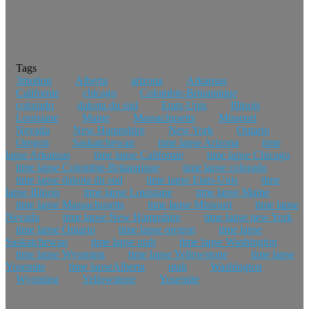
Tags
3motion
Alberta
arizona
Arkansas
Californie
chicago
Colombie-Britannique
colorado
dakota du sud
Etats-Unis
Illinois
Louisiane
Maine
Massachusetts
Missouri
Nevada
New Hampshire
New York
Ontario
Oregon
Saskatchewan
time lapse Arizona
time
lapse Arkansas
time lapse Californie
time lapse Chicago
time lapse Colombie-Britannique
time lapse colorado
time lapse dakota du sud
time lapse Etats-Unis
time
lapse Illinois
time lapse Louisiane
time lapse Maine
time lapse Massachusetts
time lapse Missouri
time lapse
Nevada
time lapse New Hampshire
time lapse new York
time lapse Ontario
time lapse oregon
time lapse
Saskatchewan
time lapse utah
time lapse Washington
time lapse Wyoming
time lapse Yellowstone
time lapse
Yosemite
time lapseAlberta
utah
Washington
Wyoming
Yellowstone
Yosemite