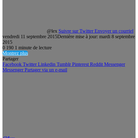
@lex
Suivre sur Twitter
Envoyer un courriel
vendredi 11 septembre 2015
Dernière mise à jour: mardi 8 septembre
2015
0
190
1 minute de lecture
Montrez plus
Partager
Facebook
Twitter
Linkedin
Tumblr
Pinterest
Reddit
Messenger
Messenger
Partager via un e-mail