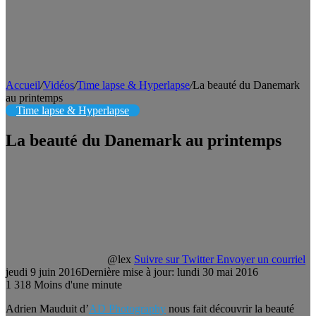
Accueil
/
Vidéos
/
Time lapse & Hyperlapse
/
La beauté du Danemark
au printemps
Time lapse & Hyperlapse
La beauté du Danemark au printemps
@lex
Suivre sur Twitter
Envoyer un courriel
jeudi 9 juin 2016
Dernière mise à jour: lundi 30 mai 2016
1
318
Moins d'une minute
Adrien Mauduit d’
AD Photography
nous fait découvrir la beauté