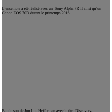
L’ensemble a été réalisé avec un Sony Alpha 7R II ainsi qu’un
Canon EOS 70D durant le printemps 2016.
Bande son de Jon Luc Hefferman avec le titre Discovery.