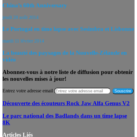
China’s 60th Anniversary
jeudi 28 août 2014
Le Portugal en time lapse avec Sesimbra et Lisbonne
mardi 11 février 2014
La beauté des paysages de la Nouvelle-Zélande en
vidéo
Abonnez-vous à notre liste de diffusion pour obtenir
les nouvelles mises à jour!
Entrez votre adresse email
Découverte des écouteurs Rock Jaw Alfa Genus V2
Le parc national des Badlands dans un time lapse
8K
Articles Liés