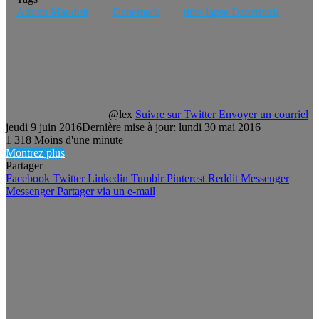
Adrien Mauduit
Danemark
time lapse Danemark
@lex
Suivre sur Twitter
Envoyer un courriel
jeudi 9 juin 2016
Dernière mise à jour: lundi 30 mai 2016
1
318
Moins d'une minute
Montrez plus
Partager
Facebook
Twitter
Linkedin
Tumblr
Pinterest
Reddit
Messenger
Messenger
Partager via un e-mail