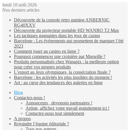
lundi 10 août 2026
Nos derniers articles
Découverte de la console retro gaming ANBERNIC
RG40XXV
Découverte du projecteur portable HD WANBO T2 Max
Les tactiques gagnantes dans les jeux de casino
Barcelone : Les événements qui promettent de marquer l’été
2023
Comment jouer au casino en ligne ?
Pourquoi commencer une croisière par Marseille ?
Produits personnalisés chez Wanapix : la meilleure option
pour créer vos propres produits
L’esport au Jeux olympiques, la consécration finale ?
Barcelone : les activités les plus insolites du moment !
Art : au cœur des tendances des galeries en ligne
Blog
Contactez-nous !
Annonceurs , devenons partenaires !
Artiste, affichez votre travail gratuitement ici !
Contactez-nous tout simplement
A propos
Rejoindre l’équipe éditoriale ?
Tous nos auteurs