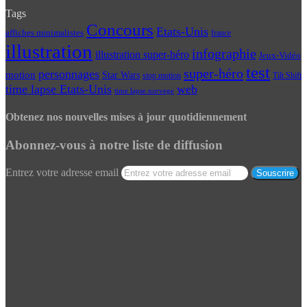
Tags
Concours
Etats-Unis
affiches minimalistes
france
illustration
infographie
illustration super-héro
Jeux-Vidéo
test
super-héro
personnages
motion
Star Wars
Tilt Shift
stop motion
time lapse Etats-Unis
web
time lapse norvege
Obtenez nos nouvelles mises à jour quotidiennement
Abonnez-vous à notre liste de diffusion
Entrez votre adresse email