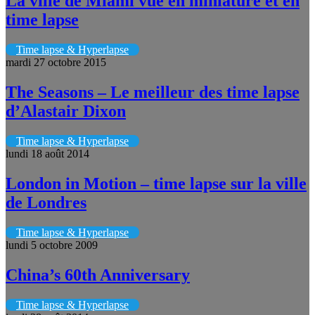
La ville de Miami vue en miniature et en
time lapse
Time lapse & Hyperlapse
mardi 27 octobre 2015
The Seasons – Le meilleur des time lapse
d’Alastair Dixon
Time lapse & Hyperlapse
lundi 18 août 2014
London in Motion – time lapse sur la ville
de Londres
Time lapse & Hyperlapse
lundi 5 octobre 2009
China’s 60th Anniversary
Time lapse & Hyperlapse