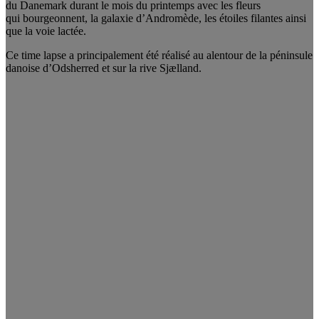
du Danemark durant le mois du printemps avec les fleurs
qui bourgeonnent, la galaxie d’Andromède, les étoiles filantes ainsi
que la voie lactée.
Ce time lapse a principalement été réalisé au alentour de la péninsule
danoise d’Odsherred et sur la rive Sjælland.