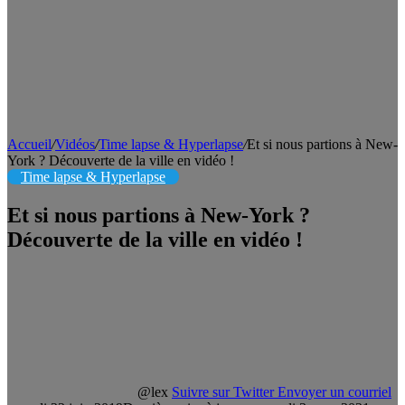
Accueil
/
Vidéos
/
Time lapse & Hyperlapse
/
Et si nous partions à New-
York ? Découverte de la ville en vidéo !
Time lapse & Hyperlapse
Et si nous partions à New-York ?
Découverte de la ville en vidéo !
@lex
Suivre sur Twitter
Envoyer un courriel