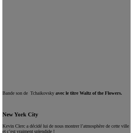
Bande son de Tchaikovsky
avec le titre Waltz of the Flowers.
New York City
Kevin Clerc a décidé lui de nous montrer l’atmosphère de cette ville
et c’est vraiment splendide !