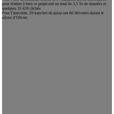
pour réaliser à bien ce projet soit un total de 3,5 To de données et
quelques 33 420 clichés.
Pour l’anecdote, 29 tranches de pizza ont été dévorées durant le
séjour d’Olivier.