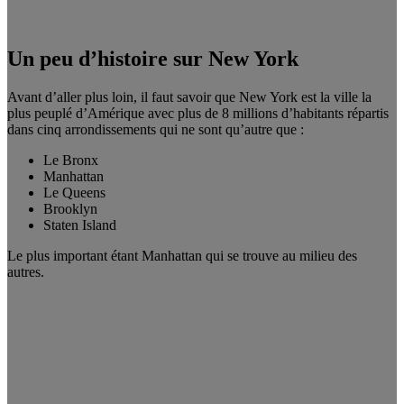
Un peu d’histoire sur New York
Avant d’aller plus loin, il faut savoir que New York est la ville la
plus peuplé d’Amérique avec plus de 8 millions d’habitants répartis
dans cinq arrondissements qui ne sont qu’autre que :
Le Bronx
Manhattan
Le Queens
Brooklyn
Staten Island
Le plus important étant Manhattan qui se trouve au milieu des
autres.