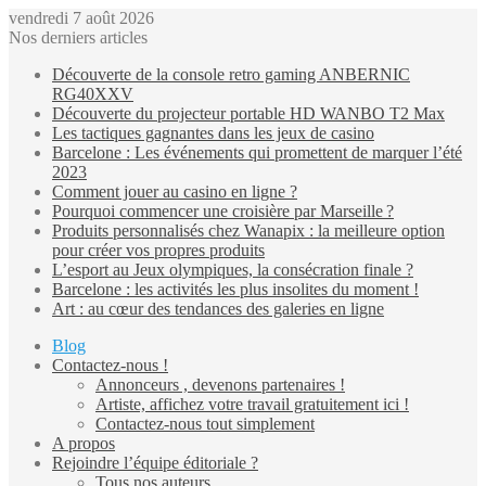
vendredi 7 août 2026
Nos derniers articles
Découverte de la console retro gaming ANBERNIC
RG40XXV
Découverte du projecteur portable HD WANBO T2 Max
Les tactiques gagnantes dans les jeux de casino
Barcelone : Les événements qui promettent de marquer l’été
2023
Comment jouer au casino en ligne ?
Pourquoi commencer une croisière par Marseille ?
Produits personnalisés chez Wanapix : la meilleure option
pour créer vos propres produits
L’esport au Jeux olympiques, la consécration finale ?
Barcelone : les activités les plus insolites du moment !
Art : au cœur des tendances des galeries en ligne
Blog
Contactez-nous !
Annonceurs , devenons partenaires !
Artiste, affichez votre travail gratuitement ici !
Contactez-nous tout simplement
A propos
Rejoindre l’équipe éditoriale ?
Tous nos auteurs