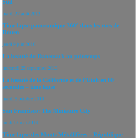
Sud
mardi 27 août 2013
Time lapse panoramique 360° dans les rues de
Rouen
jeudi 9 juin 2016
La beauté du Danemark au printemps
mercredi 25 septembre 2013
La beauté de la Californie et de l’Utah en 80
secondes – time lapse
mardi 5 octobre 2010
San Francisco: The Miniature City
lundi 13 mai 2013
Time lapse des Monts Métallifères – République