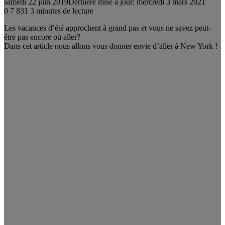
samedi 22 juin 2019
Dernière mise à jour: mercredi 3 mars 2021
0
7 831
3 minutes de lecture
Les vacances d’été approchent à grand pas et vous ne savez peut-
être pas encore où aller?
Dans cet article nous allons vous donner envie d’aller à New York !