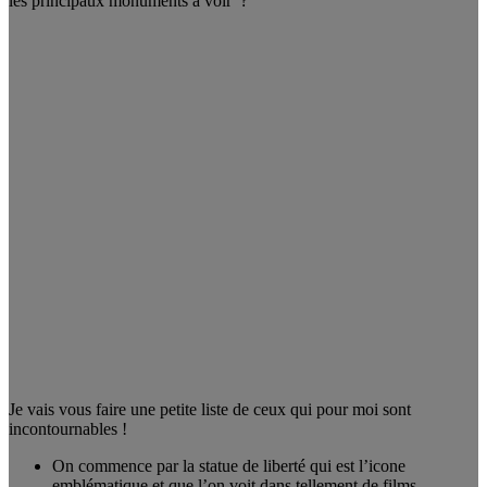
les principaux monuments à voir ?
Je vais vous faire une petite liste de ceux qui pour moi sont
incontournables !
On commence par la statue de liberté qui est l’icone
emblématique et que l’on voit dans tellement de films.