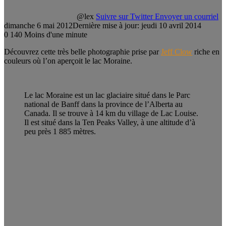
@lex
Suivre sur Twitter
Envoyer un courriel
dimanche 6 mai 2012
Dernière mise à jour: jeudi 10 avril 2014
0
140
Moins d'une minute
Découvrez cette très belle photographie prise par
Jeff Clow
riche en
couleurs où l’on aperçoit le lac Moraine.
Le lac Moraine est un lac glaciaire situé dans le Parc
national de Banff dans la province de l’Alberta au
Canada. Il se trouve à 14 km du village de Lac Louise.
Il est situé dans la Ten Peaks Valley, à une altitude d’à
peu près 1 885 mètres.