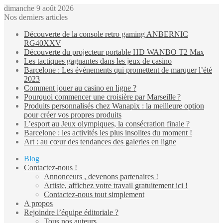
dimanche 9 août 2026
Nos derniers articles
Découverte de la console retro gaming ANBERNIC
RG40XXV
Découverte du projecteur portable HD WANBO T2 Max
Les tactiques gagnantes dans les jeux de casino
Barcelone : Les événements qui promettent de marquer l’été
2023
Comment jouer au casino en ligne ?
Pourquoi commencer une croisière par Marseille ?
Produits personnalisés chez Wanapix : la meilleure option
pour créer vos propres produits
L’esport au Jeux olympiques, la consécration finale ?
Barcelone : les activités les plus insolites du moment !
Art : au cœur des tendances des galeries en ligne
Blog
Contactez-nous !
Annonceurs , devenons partenaires !
Artiste, affichez votre travail gratuitement ici !
Contactez-nous tout simplement
A propos
Rejoindre l’équipe éditoriale ?
Tous nos auteurs