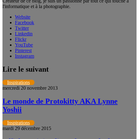
Créateur de ce blog, je suis un passionné par tout ce qui touche à
l'informatique et à la photographie.
Website
Facebook
Twitter
Linkedin
Flickr
YouTube
Pinterest
Instagram
Lire le suivant
Inspirations
mercredi 20 novembre 2013
Le monde de Protokitty AKA Lynne
Yoshii
Inspirations
mardi 29 décembre 2015