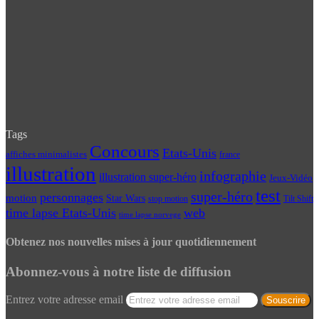
Tags
Concours
Etats-Unis
affiches minimalistes
france
illustration
infographie
illustration super-héro
Jeux-Vidéo
test
super-héro
personnages
motion
Star Wars
Tilt Shift
stop motion
time lapse Etats-Unis
web
time lapse norvege
Obtenez nos nouvelles mises à jour quotidiennement
Abonnez-vous à notre liste de diffusion
Entrez votre adresse email