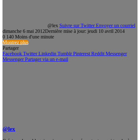
@lex
Suivre sur Twitter
Envoyer un courriel
dimanche 6 mai 2012
Dernière mise à jour: jeudi 10 avril 2014
0
140
Moins d'une minute
Montrez plus
Partager
Facebook
Twitter
Linkedin
Tumblr
Pinterest
Reddit
Messenger
Messenger
Partager via un e-mail
@lex